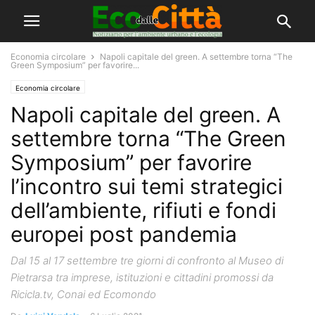
Economia circolare
Napoli capitale del green. A settembre torna “The
Green Symposium” per favorire...
Economia circolare
Napoli capitale del green. A
settembre torna “The Green
Symposium” per favorire
l’incontro sui temi strategici
dell’ambiente, rifiuti e fondi
europei post pandemia
Dal 15 al 17 settembre tre giorni di confronto al Museo di
Pietrarsa tra imprese, istituzioni e cittadini promossi da
Ricicla.tv, Conai ed Ecomondo