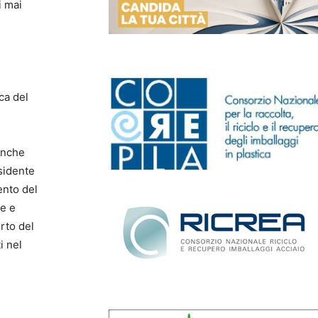
i mai
ca del
anche
sidente
ento del
le e
orto del
i nel