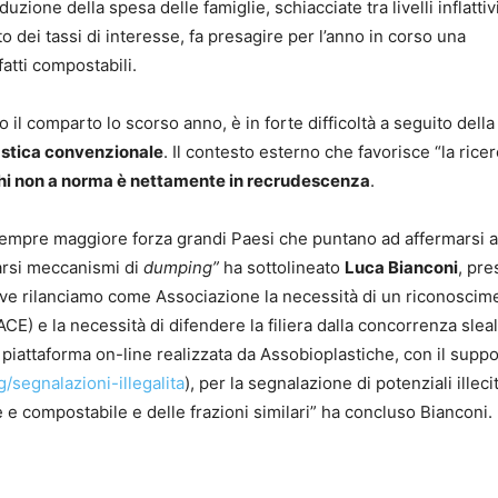
zione della spesa delle famiglie, schiacciate tra livelli inflattiv
o dei tassi di interesse, fa presagire per l’anno in corso una
atti compostabili.
l comparto lo scorso anno, è in forte difficoltà a seguito della
plastica convenzionale
. Il contesto esterno che favorisce “la ricer
hi non a norma è nettamente in recrudescenza
.
 sempre maggiore forza grandi Paesi che puntano ad affermarsi 
earsi meccanismi di
dumping”
ha sottolineato
Luca Bianconi
, pre
tive rilanciamo come Associazione la necessità di un riconoscim
) e la necessità di difendere la filiera dalla concorrenza slea
la piattaforma on-line realizzata da Assobioplastiche, con il supp
g/segnalazioni-illegalita
), per la segnalazione di potenziali illecit
e e compostabile e delle frazioni similari” ha concluso Bianconi.