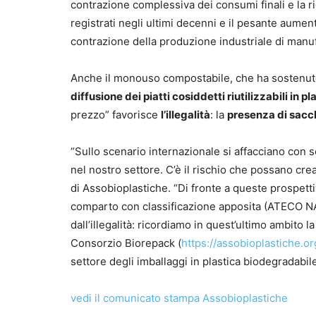
contrazione complessiva dei consumi finali e la ridu
registrati negli ultimi decenni e il pesante aument
contrazione della produzione industriale di manuf
Anche il monouso compostabile, che ha sostenuto i
diffusione dei piatti cosiddetti riutilizzabili in 
prezzo” favorisce
l’illegalità
: la
presenza di sacc
“Sullo scenario internazionale si affacciano con
nel nostro settore. C’è il rischio che possano cr
di Assobioplastiche. “Di fronte a queste prospet
comparto con classificazione apposita (ATECO NACE
dall’illegalità: ricordiamo in quest’ultimo ambito 
Consorzio Biorepack (
https://assobioplastiche.or
settore degli imballaggi in plastica biodegradabil
vedi il comunicato stampa Assobioplastiche