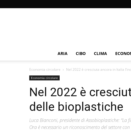
ARIA
CIBO
CLIMA
ECONOM
Economia circolare
Nel 2022 è cresciuta ancora in Italia l’in
Economia circolare
Nel 2022 è cresciuta
delle bioplastiche
Luca Bianconi, presidente di Assobioplastiche: “La f
Ora è necessario un riconoscimento del settore con