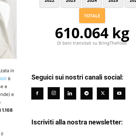
2022
2023
2024
2025
20
TOTALE
610.064 kg
Di beni transitati su BringTheFood
zata in
Seguici sui nostri canali social:
bili
è
se e
ende) e
e
 1.168
Iscriviti alla nostra newsletter:
il