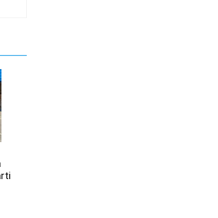
a
rti