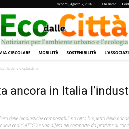
venerdì, Agosto 7, 2026
Chi siamo
Cont
IA CIRCOLARE
MOBILITÀ
SOSTENIBILITÀ
L’ASSOCIAZ
Eco
dustria delle bioplastiche
 ancora in Italia l’indust
dalle
iliera delle bioplastiche compostabili ha retto l’impatto della pand
 nuovi codici ATECO e una difesa del comparto da pratiche di con