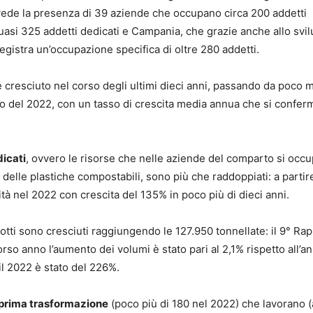
ede la presenza di 39 aziende che occupano circa 200 addetti
uasi 325 addetti dedicati e Campania, che grazie anche allo svi
istra un’occupazione specifica di oltre 280 addetti.
e cresciuto nel corso degli ultimi dieci anni, passando da poco 
euro del 2022, con un tasso di crescita media annua che si confer
dicati
, ovvero le risorse che nelle aziende del comparto si occ
 delle plastiche compostabili, sono più che raddoppiati: a partir
tà nel 2022 con crescita del 135% in poco più di dieci anni.
otti sono cresciuti raggiungendo le 127.950 tonnellate: il 9° Ra
orso anno l’aumento dei volumi è stato pari al 2,1% rispetto all’a
 il 2022 è stato del 226%.
prima trasformazione
(poco più di 180 nel 2022) che lavorano 