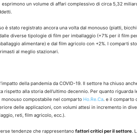
1 esprimono un volume di affari complessivo di circa 5,32 miliard
detti.
so è stato registrato ancora una volta dal monouso (piatti, bicchi
alle diverse tipologie di film per imballaggio (+7% per il film pe
ballaggio alimentare) e dal film agricolo con +2%. I comparti sto
rimasti al meglio stazionari.
o l’impatto della pandemia da COVID-19. Il settore ha chiuso anche
 rispetto alla storia dell’ultimo decennio. Per quanto riguarda l
 il monouso compostabile nel comparto
Ho.Re.Ca
. e il comparto
eriore delle applicazioni, con volumi attesi in incremento in div
ggio, reti, film agricolo, ecc.).
diverse tendenze che rappresentano
fattori critici per il settore
. 