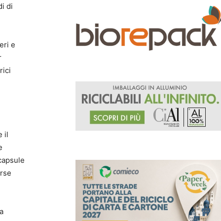
i di
eri e
r
rici
 il
e
 capsule
erse
La