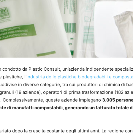
dio condotto da Plastic Consult, un’azienda indipendente specializ
 plastiche, l’
industria delle plastiche biodegradabili e composta
divise in diverse categorie, tra cui produttori di chimica di ba
i granuli (19 aziende), operatori di prima trasformazione (182 azi
e). Complessivamente, queste aziende impiegano
3.005 person
te di manufatti compostabili, generando un fatturato totale di
iato dopo la crescita costante degli ultimi anni. La regione con 