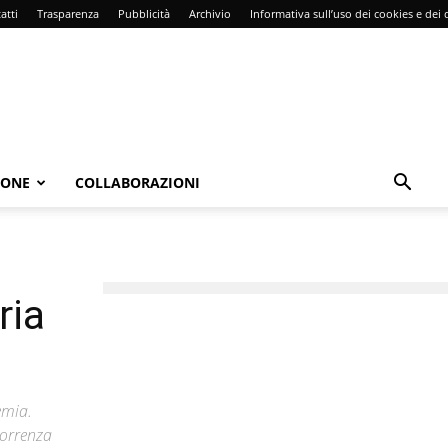
atti
Trasparenza
Pubblicità
Archivio
Informativa sull’uso dei cookies e dei d
IONE
COLLABORAZIONI
ria
emia.
correnza