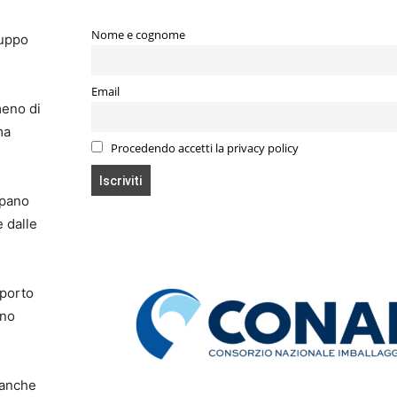
Nome e cognome
luppo
Email
meno di
ma
Procedendo accetti la privacy policy
upano
e dalle
pporto
nno
(anche