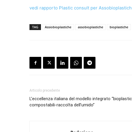
vedi rapporto Plastic consult per Assobioplastic
TAG
Assiobioplastiche
assobioplastiche
bioplastiche
Articolo precedente
L’eccellenza italiana del modello integrato “bioplasti
compostabili-raccolta dell’umido”