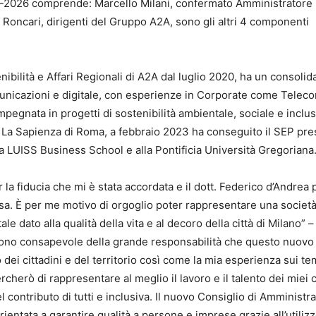
24-2026 comprende: Marcello Milani, confermato Amministratore
o Roncari, dirigenti del Gruppo A2A, sono gli altri 4 componenti
bilità e Affari Regionali di A2A dal luglio 2020, ha un consolid
unicazioni e digitale, con esperienze in Corporate come Telecom
egnata in progetti di sostenibilità ambientale, sociale e inclus
tà La Sapienza di Roma, a febbraio 2023 ha conseguito il SEP pre
la LUISS Business School e alla Pontificia Università Gregoriana
 la fiducia che mi è stata accordata e il dott. Federico d’Andrea p
msa. È per me motivo di orgoglio poter rappresentare una società
le dato alla qualità della vita e al decoro della città di Milano” –
“Sono consapevole della grande responsabilità che questo nuovo
dei cittadini e del territorio così come la mia esperienza sui te
cherò di rappresentare al meglio il lavoro e il talento dei miei c
contributo di tutti e inclusiva. Il nuovo Consiglio di Amministr
ientata a garantire qualità a persone e imprese grazie all’utilizz