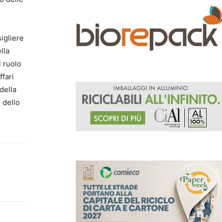
igliere
lla
l ruolo
ffari
della
 dello