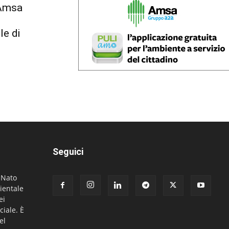
 Amsa
le di
Seguici
. Nato
ientale
ei
ciale. È
el