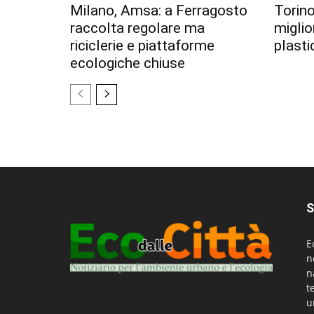
Milano, Amsa: a Ferragosto
Torino
raccolta regolare ma
miglior
riciclerie e piattaforme
plastic
ecologiche chiuse
S
E
n
n
t
u