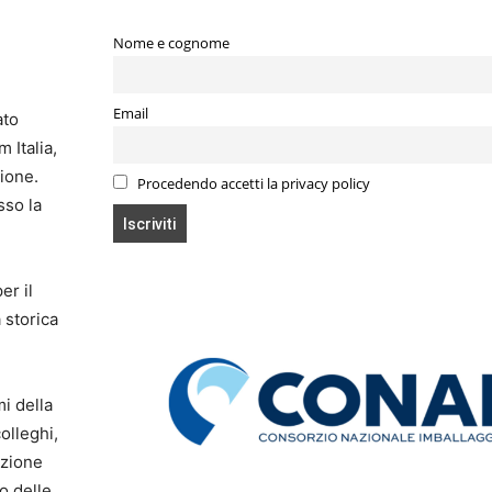
Nome e cognome
Email
ato
 Italia,
ione.
Procedendo accetti la privacy policy
sso la
.
er il
 storica
mi della
olleghi,
azione
o delle