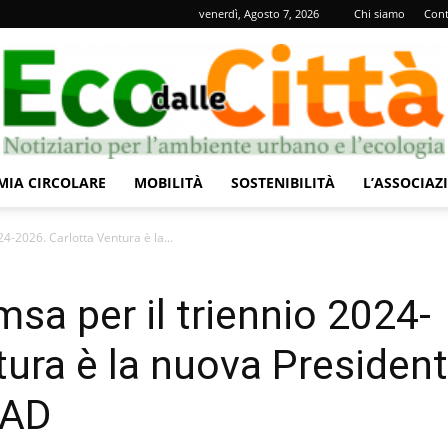
venerdì, Agosto 7, 2026
Chi siamo
Cont
IA CIRCOLARE
MOBILITÀ
SOSTENIBILITÀ
L’ASSOCIAZ
Eco
4-2026. Carlotta Ventura è la...
sa per il triennio 2024-
tura è la nuova President
dalle
 AD