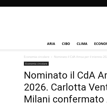
ARIA
CIBO
CLIMA
ECONOM
Economia circolare
Nominato il CdA Amsa per il triennio 202
Economia circolare
Nominato il CdA Am
2026. Carlotta Ven
Milani confermato