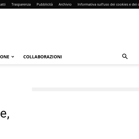
atti
Trasparenza
Pubblicità
Archivio
Informativa sull’uso dei cookies e dei d
IONE
COLLABORAZIONI
e,