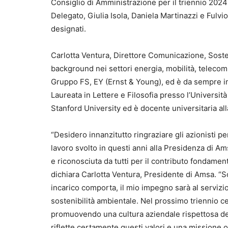
Consiglio di Amministrazione per il triennio 20
Delegato, Giulia Isola, Daniela Martinazzi e Fulvi
designati.
Carlotta Ventura, Direttore Comunicazione, Sosteni
background nei settori energia, mobilità, telecom
Gruppo FS, EY (Ernst & Young), ed è da sempre imp
Laureata in Lettere e Filosofia presso l’Universi
Stanford University ed è docente universitaria al
“Desidero innanzitutto ringraziare gli azionisti per
lavoro svolto in questi anni alla Presidenza di A
e riconosciuta da tutti per il contributo fondamenta
dichiara Carlotta Ventura, Presidente di Amsa. 
incarico comporta, il mio impegno sarà al servizio 
sostenibilità ambientale. Nel prossimo triennio cer
promuovendo una cultura aziendale rispettosa del 
riflette certamente questi valori e una missione or