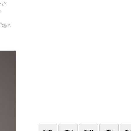
i di
o
leghi,