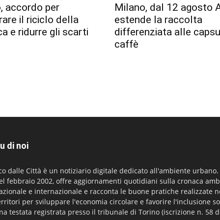
, accordo per
Milano, dal 12 agosto
are il riciclo della
estende la raccolta
a e ridurre gli scarti
differenziata alle capsu
caffè
u di noi
co dalle Città è un notiziario digitale dedicato all'ambiente urbano
el febbraio 2002, offre aggiornamenti quotidiani sulla cronaca amb
azionale e internazionale e racconta le buone pratiche realizzate n
erritori per sviluppare l'economia circolare e favorire l'inclusione so
na testata registrata presso il tribunale di Torino (iscrizione n. 58 d