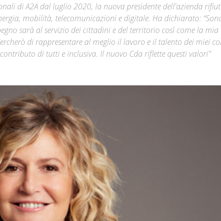
nali di A2A dal luglio 2020, la nuova presidente dell'azienda rifiut
ergia, mobilità, telecomunicazioni e digitale. Ha dichiarato: “Son
Città
gno sarà al servizio dei cittadini e del territorio così come la mia
ercherò di rappresentare al meglio il lavoro e il talento dei miei col
tributo di tutti e inclusiva. Il nuovo Cda riflette questi valori"