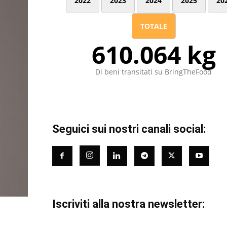
2022
2023
2024
2025
20
TOTALE
610.064 kg
Di beni transitati su BringTheFood
Seguici sui nostri canali social:
Iscriviti alla nostra newsletter: