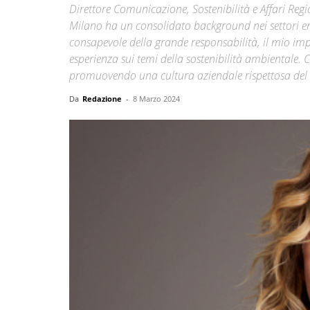
Direttore Comunicazione, Sostenibilità e Affari Regio
Milano ha un consolidato background nei settori en
consapevole della grande responsabilità, il mio impe
esperienza sui temi della sostenibilità ambientale. C
promuovendo una cultura aziendale rispettosa del con
Da
Redazione
-
8 Marzo 2024