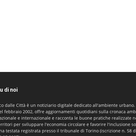
u di noi
co dalle Città è un notiziario digitale dedicato all'ambiente urbano
el febbraio 2002, offre aggiornamenti quotidiani sulla cronaca amb
azionale e internazionale e racconta le buone pratiche realizzate n
erritori per sviluppare l'economia circolare e favorire l'inclusione so
na testata registrata presso il tribunale di Torino (iscrizione n. 58 d