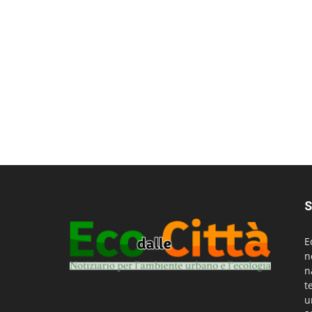
S
E
n
n
t
u