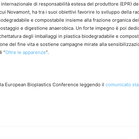
internazionale di responsabilità estesa del produttore (EPR) de
i Novamont, ha tra i suoi obiettivi favorire lo sviluppo della ra
a biodegradabile e compostabile insieme alla frazione organica dei 
mpostaggio e digestione anaerobica. Un forte impegno è poi dedic
ichettatura degli imballaggi in plastica biodegradabile e compost
tione del fine vita e sostiene campagne mirate alla sensibilizzaz
i “
Oltre le apparenze
”.
lla European Bioplastics Conference leggendo il
comunicato st