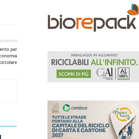
successivo
mento per
’economia
circolare