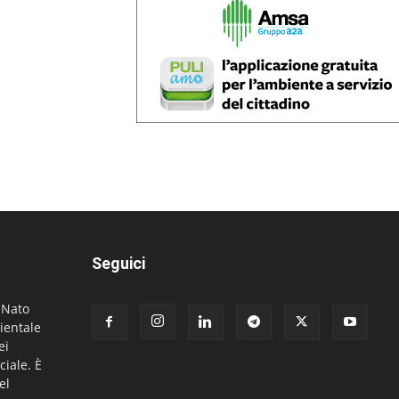
Seguici
. Nato
ientale
ei
ciale. È
el