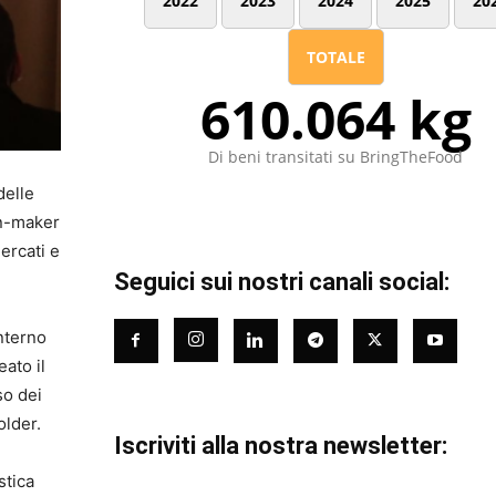
2022
2023
2024
2025
20
TOTALE
610.064 kg
Di beni transitati su BringTheFood
delle
on-maker
ercati e
Seguici sui nostri canali social:
nterno
ato il
so dei
older.
Iscriviti alla nostra newsletter:
stica