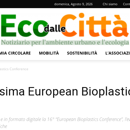
domenica, Agosto 9, 2026
Chi siamo
Cont
IA CIRCOLARE
MOBILITÀ
SOSTENIBILITÀ
L’ASSOCIAZ
Eco
astics Conference
sima European Bioplasti
dalle
o e in formato digitale la 16° “European Bioplastics Conference”, l’e
iche