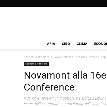
ARIA
CIBO
CLIMA
ECONOM
Economia circolare
Novamont alla 16esima European Biopl
Economia circolare
Novamont alla 16e
Conference
Il 30 novembre e il 1° dicembre si è svolta a Berlin
leader della comunità internazionale delle bioplast