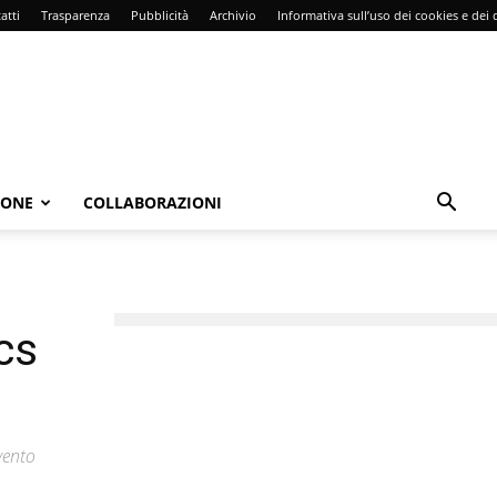
atti
Trasparenza
Pubblicità
Archivio
Informativa sull’uso dei cookies e dei d
IONE
COLLABORAZIONI
cs
vento