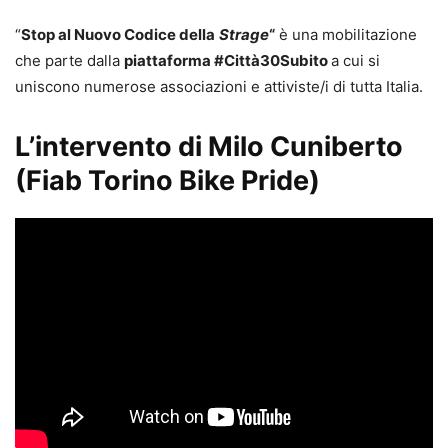
“
Stop al Nuovo Codice della
Strage
“
è una mobilitazione
che parte dalla
piattaforma #Città30Subito
a cui si
uniscono numerose associazioni e attiviste/i di tutta Italia.
L’intervento di Milo Cuniberto
(Fiab Torino Bike Pride)