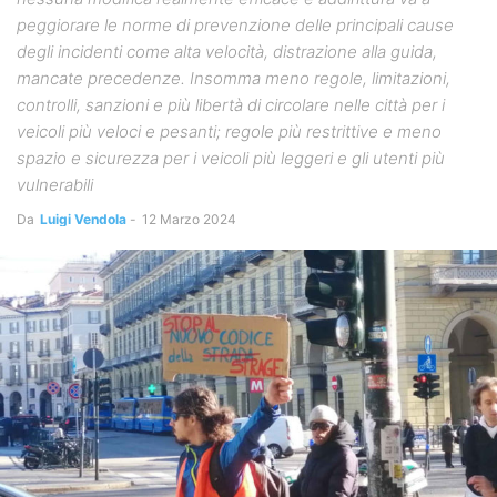
peggiorare le norme di prevenzione delle principali cause
degli incidenti come alta velocità, distrazione alla guida,
mancate precedenze. Insomma meno regole, limitazioni,
controlli, sanzioni e più libertà di circolare nelle città per i
veicoli più veloci e pesanti; regole più restrittive e meno
spazio e sicurezza per i veicoli più leggeri e gli utenti più
vulnerabili
Da
Luigi Vendola
-
12 Marzo 2024