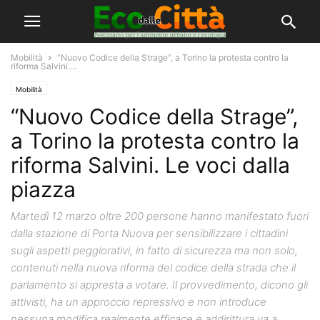
Mobilità
“Nuovo Codice della Strage”, a Torino la protesta contro la
riforma Salvini....
Mobilità
“Nuovo Codice della Strage”,
a Torino la protesta contro la
riforma Salvini. Le voci dalla
piazza
Martedì 12 marzo oltre 200 persone hanno manifestato fuori
dalla stazione di Porta Nuova per sensibilizzare i cittadini
sugli aspetti peggiorativi, in fatto di sicurezza ma non solo,
contenuti nella nuova riforma del codice della strada che il
parlamento si appresta a votare. Il provvedimento, dicono gli
attivisti, ha un approccio repressivo e non introduce
nessuna modifica realmente efficace e addirittura va a