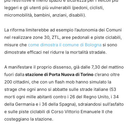
più restrittive e meno spazio e sicurezza per i veicoli più
leggeri e gli utenti più vulnerabili (pedoni, ciclisti,
micromobilità, bambini, anziani, disabili).
La riforma limiterebbe ad esempio l’autonomia dei Comuni
nel realizzare zone 30, ZTL, aree pedonali e piste ciclabili,
misure che
come dimostra il comune di Bologna
si sono
dimostrate efficaci nel ridurre la mortalità stradale.
A manifestare il proprio dissenso, già dalle 7,30 del mattino
fuori dalla
stazione di Porta Nuova di Torino
c’erano oltre
200 cittadini, che con un flash mob hanno simulato la
strage che ogni anno si abbatte sulle strade italiane (53
morti ogni mille abitanti contro i 26 del Regno Unito, i 34
della Germania e i 36 della Spagna), sdraiandosi sull’asfalto
e sulle piste ciclabili di Corso Vittorio Emanuele II che
costeggiano la stazione.