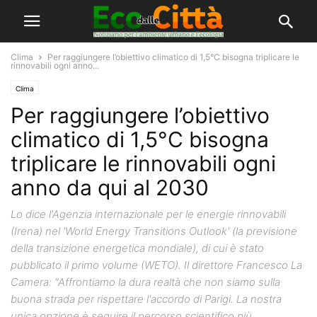
Clima
Per raggiungere l’obiettivo climatico di 1,5°C bisogna triplicare le
rinnovabili ogni anno...
Clima
Per raggiungere l’obiettivo
climatico di 1,5°C bisogna
triplicare le rinnovabili ogni
anno da qui al 2030
Lo dice l'Agenzia internazionale per le energie rinnovabili
(Irena) nel 'World Energy Transitions Outlook' (la previsione
della transizione energetica mondiale), di cui è stato
pubblicato il primo volume (WETO). Il direttore Francesco La
Camera: "Affrontiamo la dura realtà che non siamo sulla
buona strada per rispettare l'accordo di Parigi. La nostra
unica opzione è seguire il percorso scientifico più