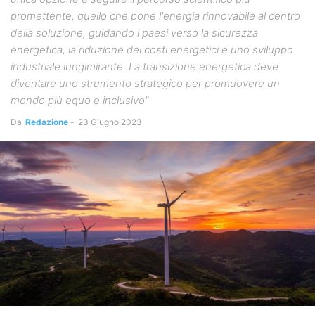
promettente, quello che pone l'energia rinnovabile al centro
della soluzione, guidando i paesi verso la sicurezza
energetica, la riduzione dei costi energetici e uno sviluppo
industriale lungimirante. La transizione energetica deve
diventare uno strumento strategico per promuovere un
mondo più equo e inclusivo"
Da
Redazione
-
23 Giugno 2023