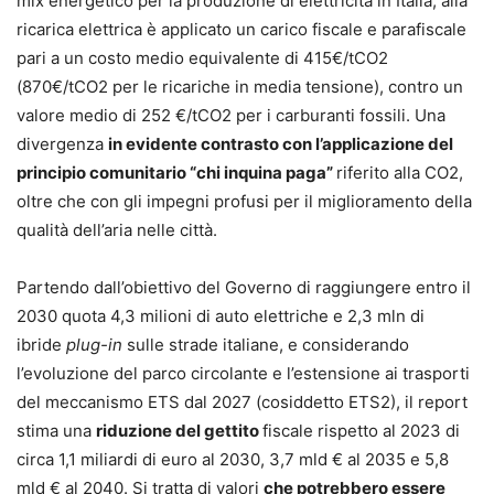
mix energetico per la produzione di elettricità in Italia, alla
ricarica elettrica è applicato un carico fiscale e parafiscale
pari a un costo medio equivalente di 415€/tCO2
(870€/tCO2 per le ricariche in media tensione), contro un
valore medio di 252 €/tCO2 per i carburanti fossili. Una
divergenza
in evidente contrasto con l’applicazione del
principio comunitario “chi inquina paga”
riferito alla CO2,
oltre che con gli impegni profusi per il miglioramento della
qualità dell’aria nelle città.
Partendo dall’obiettivo del Governo di raggiungere entro il
2030 quota 4,3 milioni di auto elettriche e 2,3 mln di
ibride
plug-in
sulle strade italiane, e considerando
l’evoluzione del parco circolante e l’estensione ai trasporti
del meccanismo ETS dal 2027 (cosiddetto ETS2), il report
stima una
riduzione del gettito
fiscale rispetto al 2023 di
circa 1,1 miliardi di euro al 2030, 3,7 mld € al 2035 e 5,8
mld € al 2040. Si tratta di valori
che potrebbero essere