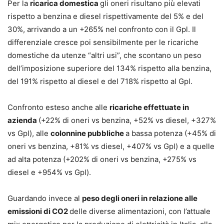
Per la
ricarica domestica
gli oneri risultano più elevati
rispetto a benzina e diesel rispettivamente del 5% e del
30%, arrivando a un +265% nel confronto con il Gpl. Il
differenziale cresce poi sensibilmente per le ricariche
domestiche da utenze “altri usi”, che scontano un peso
dell’imposizione superiore del 134% rispetto alla benzina,
del 191% rispetto al diesel e del 718% rispetto al Gpl.
Confronto esteso anche alle
ricariche effettuate in
azienda
(+22% di oneri vs benzina, +52% vs diesel, +327%
vs Gpl), alle
colonnine pubbliche
a bassa potenza (+45% di
oneri vs benzina, +81% vs diesel, +407% vs Gpl) e a quelle
ad alta potenza (+202% di oneri vs benzina, +275% vs
diesel e +954% vs Gpl).
Guardando invece al
peso degli oneri in relazione alle
emissioni di CO2
delle diverse alimentazioni, con l’attuale