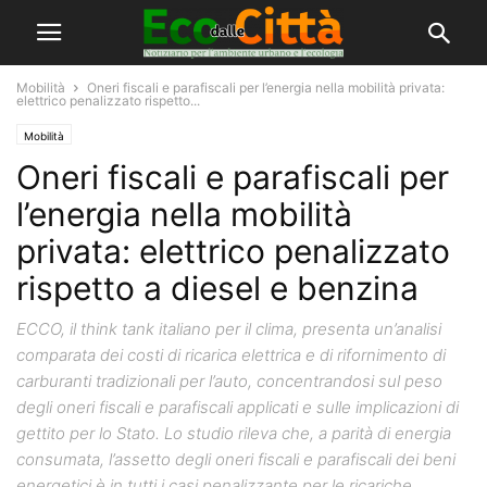
Mobilità
Oneri fiscali e parafiscali per l’energia nella mobilità privata:
elettrico penalizzato rispetto...
Mobilità
Oneri fiscali e parafiscali per
l’energia nella mobilità
privata: elettrico penalizzato
rispetto a diesel e benzina
ECCO, il think tank italiano per il clima, presenta un’analisi
comparata dei costi di ricarica elettrica e di rifornimento di
carburanti tradizionali per l’auto, concentrandosi sul peso
degli oneri fiscali e parafiscali applicati e sulle implicazioni di
gettito per lo Stato. Lo studio rileva che, a parità di energia
consumata, l’assetto degli oneri fiscali e parafiscali dei beni
energetici è in tutti i casi penalizzante per le ricariche