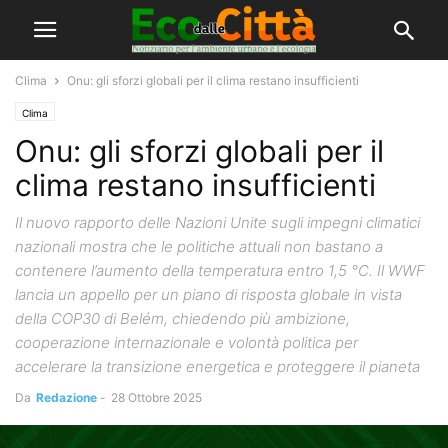
Clima
Onu: gli sforzi globali per il clima restano insufficienti
Clima
Onu: gli sforzi globali per il
clima restano insufficienti
Il nuovo rapporto delle Nazioni Unite sugli impegni climatici
nazionali mostra che le politiche attuali non bastano a
contenere l’aumento della temperatura entro 1,5 °C. Il WWF
lancia un appello per un piano di risposta globale in vista
della COP30 di Belém, chiedendo più ambizione,
cooperazione internazionale e volontà politica per
accelerare la transizione energetica e proteggere il pianeta
Da
Redazione
-
28 Ottobre 2025