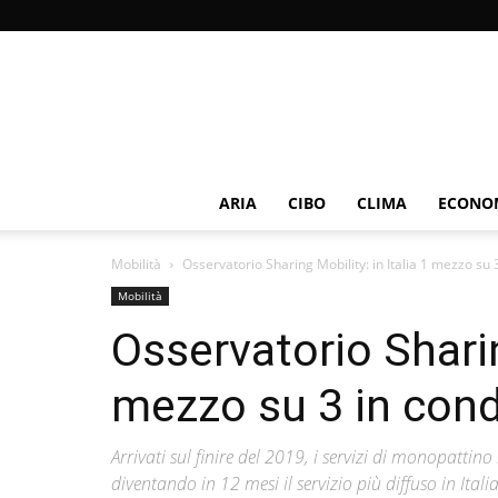
ARIA
CIBO
CLIMA
ECONOM
Mobilità
Osservatorio Sharing Mobility: in Italia 1 mezzo su 3
Mobilità
Osservatorio Sharing
mezzo su 3 in cond
Arrivati sul finire del 2019, i servizi di monopatti
diventando in 12 mesi il servizio più diffuso in Itali