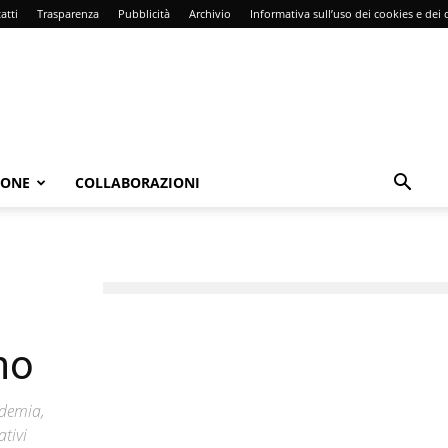
atti
Trasparenza
Pubblicità
Archivio
Informativa sull’uso dei cookies e dei d
IONE
COLLABORAZIONI
no
ndemia,
ativi