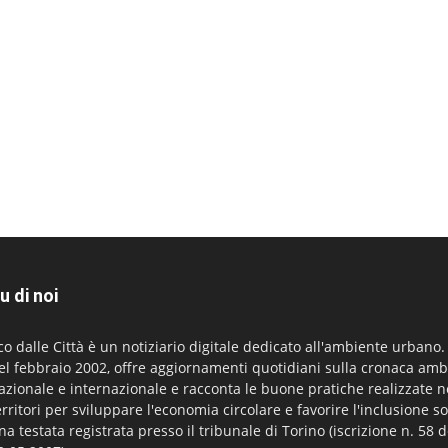
u di noi
co dalle Città è un notiziario digitale dedicato all'ambiente urbano
el febbraio 2002, offre aggiornamenti quotidiani sulla cronaca amb
azionale e internazionale e racconta le buone pratiche realizzate n
erritori per sviluppare l'economia circolare e favorire l'inclusione so
na testata registrata presso il tribunale di Torino (iscrizione n. 58 d