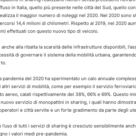
fuso in Italia, quello più presente nelle città del Sud, quello con
 realizza il maggior numero di noleggi nel 2020. Nel 2020 sono st
ercorsi 14,4 milioni di chilometri. Rispetto al 2019, nel 2020 au
 km) effettuati con questo nuovo tipo di veicolo.
nche alla ribalta la scarsità delle infrastrutture disponibili, l’a
cessità di governare il sistema della mobilità urbana, garantend
rto.
 la pandemia del 2020 ha sperimentato un calo annuale comples
altri servizi di mobilità, come per esempio il servizio ferroviari
porto aereo, calati rispettivamente del 38%, 66% e 69%. Questo m
el nuovo servizio di monopattini in sharing, i quali hanno dimostr
operatori e città servite e un forte gradimento da parte degli ute
l’uso di tutti i servizi di sharing è cresciuto sensibilmente anch
ugno i valori medi pre-pandemia.