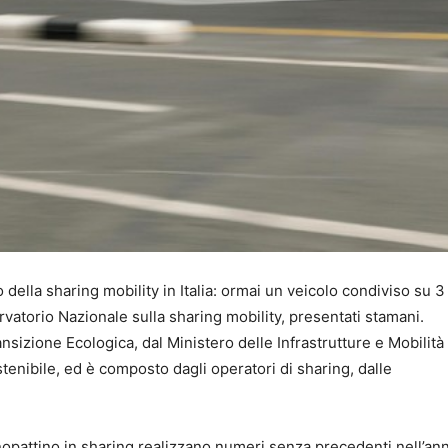
 della sharing mobility in Italia: ormai un veicolo condiviso su 3
rvatorio Nazionale sulla sharing mobility, presentati stamani.
sizione Ecologica, dal Ministero delle Infrastrutture e Mobilità
tenibile, ed è composto dagli operatori di sharing, dalle
i monopattino in sharing realizzano numeri senza precedenti nell’an