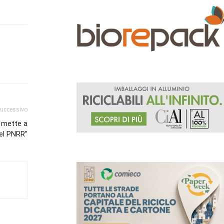
successivo
i mette a
del PNRR”