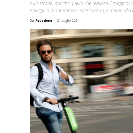
sulle strade, nonché quello che realizza il maggior
noleggi in monopattino e percorsi 14,4 milioni di c
Da
Redazione
-
21 Luglio 2021