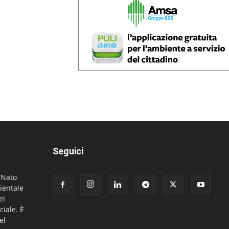
Seguici
. Nato
ientale
ei
ciale. È
el