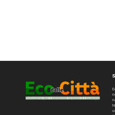
S
E
n
n
t
u