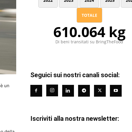
2022
2023
2024
2025
20
TOTALE
610.064 kg
Di beni transitati su BringTheFood
Seguici sui nostri canali social:
 è un
Iscriviti alla nostra newsletter:
no della