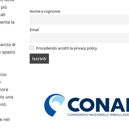
 più
Nome e cognome
ati
menta la
Email
ssenza di
Procedendo accetti la privacy policy
o spazio
sivo
o
inore
ato una
nti.
e nel