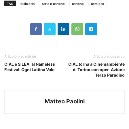
TAG
bicicletta
carta e cartone
cartone
comieco
Articolo precedente
Articolo successivo
CIAL e SILEA, al Nameless
CIAL torna a Cinemambiente
Festival: Ogni Lattina Vale
di Torino con oper-Azione
Terzo Paradiso
Matteo Paolini