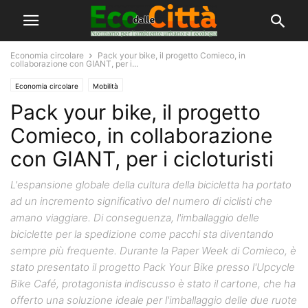
Economia circolare
Pack your bike, il progetto Comieco, in
collaborazione con GIANT, per i...
Economia circolare
Mobilità
Pack your bike, il progetto
Comieco, in collaborazione
con GIANT, per i cicloturisti
L'espansione globale della cultura della bicicletta ha portato
ad un incremento significativo del numero di ciclisti che
amano viaggiare. Di conseguenza, l'imballaggio delle
biciclette per la spedizione come pacchi sta diventando
sempre più frequente. Durante la Paper Week di Comieco, è
stato presentato il progetto Pack Your Bike presso l'Upcycle
Bike Café, protagonista indiscusso è stato il cartone, che ha
offerto una soluzione ideale per l'imballaggio delle due ruote