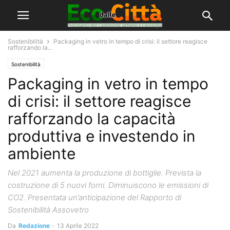
Sostenibilità
Packaging in vetro in tempo di crisi: il settore reagisce
rafforzando la...
Sostenibilità
Packaging in vetro in tempo
di crisi: il settore reagisce
rafforzando la capacità
produttiva e investendo in
ambiente
Nel 2021 aumenta la produzione di bottiglie. Prevista la
costruzione di 5 nuovi forni. Diminuiscono le emissioni di
CO2. Presentata un’anticipazione del Rapporto di
Sostenibilità Assovetro
Da
Redazione
-
13 Aprile 2022