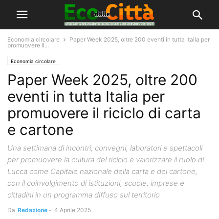
Economia circolare
Paper Week 2025, oltre 200 eventi in tutta Italia per
promuovere il...
Economia circolare
Paper Week 2025, oltre 200
eventi in tutta Italia per
promuovere il riciclo di carta
e cartone
Una settimana di incontri, convegni, laboratori e spettacoli
per promuovere la cultura del riciclo e valorizzare il ruolo di
Lucca come Capitale nazionale della carta e del cartone,
con il coinvolgimento di istituzioni, scuole, imprese e
cittadini in un programma diffuso sul territorio
Da
Redazione
-
4 Aprile 2025