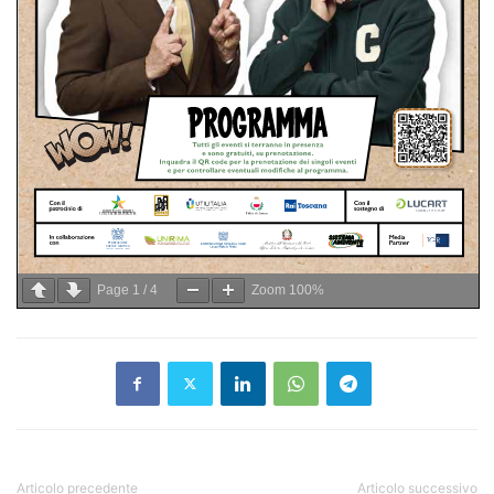
Page
1
/
4
Zoom
100%
Articolo precedente
Articolo successivo