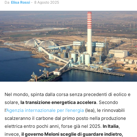
Da
Elisa Rossi
-
8 Agosto 2025
Nel mondo, spinta dalla corsa senza precedenti di eolico e
solare,
la transizione energetica accelera
. Secondo
l’
Agenzia internazionale per l’energia
(Iea), le rinnovabili
scalzeranno il carbone dal primo posto nella produzione
elettrica entro pochi anni, forse già nel 2025.
In Italia
,
invece,
il governo Meloni sceglie di guardare indietro,