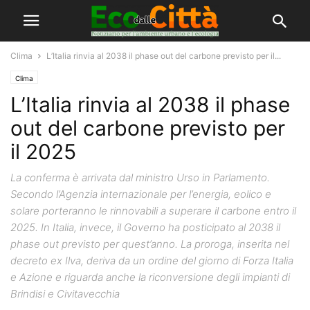
Clima
L’Italia rinvia al 2038 il phase out del carbone previsto per il...
Clima
L’Italia rinvia al 2038 il phase
out del carbone previsto per
il 2025
La conferma è arrivata dal ministro Urso in Parlamento.
Secondo l’Agenzia internazionale per l’energia, eolico e
solare porteranno le rinnovabili a superare il carbone entro il
2025. In Italia, invece, il Governo ha posticipato al 2038 il
phase out previsto per quest’anno. La proroga, inserita nel
decreto ex Ilva, deriva da un ordine del giorno di Forza Italia
e Azione e riguarda anche la riconversione degli impianti di
Brindisi e Civitavecchia