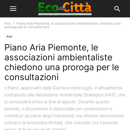
Aria
Piano Aria Piemonte, le associazioni ambientaliste chiedono una
proroga per le consultazioni
Aria
Piano Aria Piemonte, le
associazioni ambientaliste
chiedono una proroga per le
consultazioni
Il Piano, approvato dalla Giunta a metà luglio, è attualmente
sottoposto alla Valutazione Ambientale Strategica (VAS), che
si concluderà entro la fine di agosto. Durante questo
periodo, il documento è disponibile per osservazioni e
contributi da parte degli interessati, ma diverse associazioni
criticano la tempistica limitata, che coincide con il periodo
estivo di ferie per molti cittadini