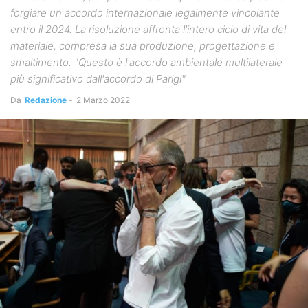
forgiare un accordo internazionale legalmente vincolante
entro il 2024. La risoluzione affronta l'intero ciclo di vita del
materiale, compresa la sua produzione, progettazione e
smaltimento. "Questo è l'accordo ambientale multilaterale
più significativo dall'accordo di Parigi"
Da
Redazione
-
2 Marzo 2022