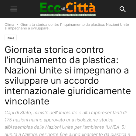
Clima
Giornata storica contro l’inquinamento da plastica: Nazioni Unite
si impegnano a sviluppare...
Clima
Giornata storica contro
l’inquinamento da plastica:
Nazioni Unite si impegnano a
sviluppare un accordo
internazionale giuridicamente
vincolante
Capi di Stato, ministri dell'ambiente e altri rappresentanti di
175 nazioni hanno approvato una risoluzione storica
all'Assemblea delle Nazioni Unite per l'ambiente (UNEA-5)
riunita a Nairobi, per porre fine all'inquinamento da plastica e