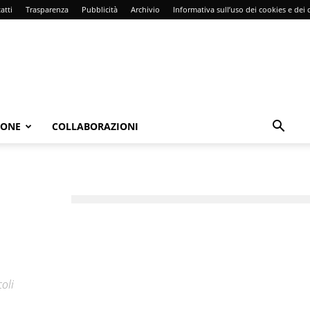
atti
Trasparenza
Pubblicità
Archivio
Informativa sull’uso dei cookies e dei d
IONE
COLLABORAZIONI
oli