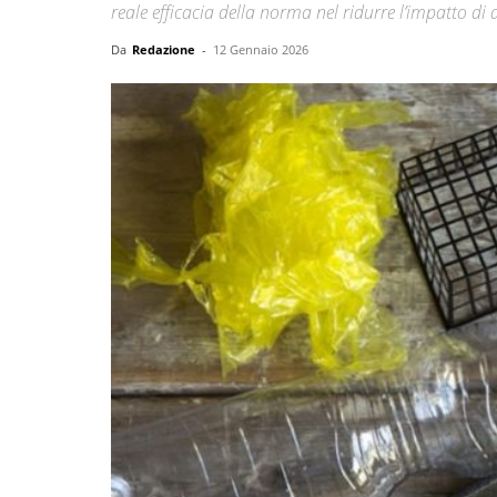
reale efficacia della norma nel ridurre l’impatto d
Da
Redazione
-
12 Gennaio 2026