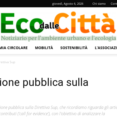
giovedì, Agosto 6, 2026
Chi siamo
Cont
IA CIRCOLARE
MOBILITÀ
SOSTENIBILITÀ
L’ASSOCIAZ
Eco
rettiva Sup
ione pubblica sulla
dalle
e pubblica sulla Direttiva Sup, che ricordiamo riguarda gli artic
ntributi ('call for evidence'), con l'obiettivo di analizzare la