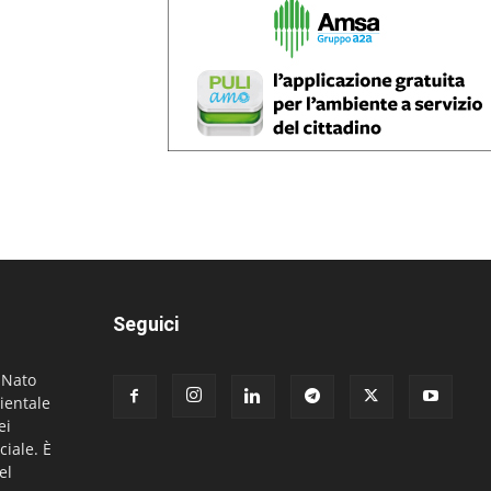
Seguici
. Nato
ientale
ei
ciale. È
el