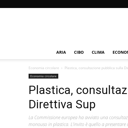
ARIA
CIBO
CLIMA
ECONOM
Economia circolare
Plastica, consultazione pubblica sulla Di
Economia circolare
Plastica, consultaz
Direttiva Sup
La Commissione europea ha avviato una consultazion
monouso in plastica. L'invito è quello a presentare co