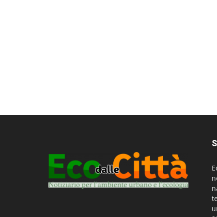
S
E
n
n
t
u