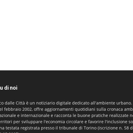
u di noi
co dalle Città è un notiziario digitale dedicato all'ambiente urbano
el febbraio 2002, offre aggiornamenti quotidiani sulla cronaca amb
azionale e internazionale e racconta le buone pratiche realizzate n
erritori per sviluppare l'economia circolare e favorire l'inclusione so
na testata registrata presso il tribunale di Torino (iscrizione n. 58 d