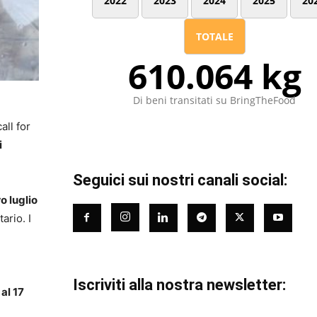
2022
2023
2024
2025
20
TOTALE
610.064 kg
Di beni transitati su BringTheFood
all for
i
Seguici sui nostri canali social:
o luglio
ario. I
Iscriviti alla nostra newsletter:
 al 17