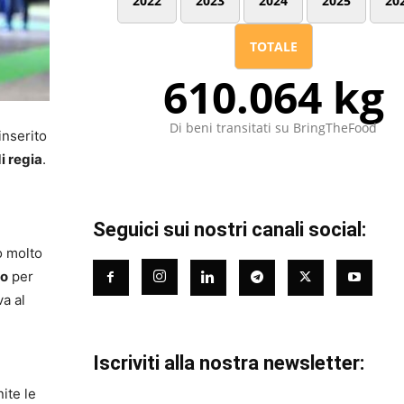
2022
2023
2024
2025
20
TOTALE
610.064 kg
Di beni transitati su BringTheFood
inserito
i regia
.
Seguici sui nostri canali social:
o molto
co
per
a al
Iscriviti alla nostra newsletter:
ite le