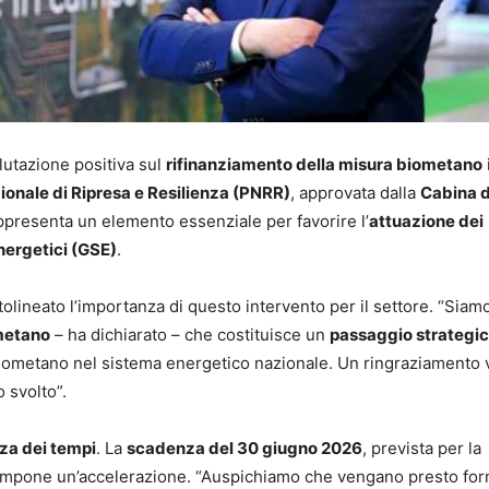
utazione positiva sul
rifinanziamento della misura biometano
ionale di Ripresa e Resilienza (PNRR)
, approvata dalla
Cabina d
appresenta un elemento essenziale per favorire l’
attuazione dei
nergetici (GSE)
.
ttolineato l’importanza di questo intervento per il settore. “Siam
ometano
– ha dichiarato – che costituisce un
passaggio strategi
 biometano nel sistema energetico nazionale. Un ringraziamento v
o svolto”.
za dei tempi
. La
scadenza del 30 giugno 2026
, prevista per la
, impone un’accelerazione. “Auspichiamo che vengano presto forn