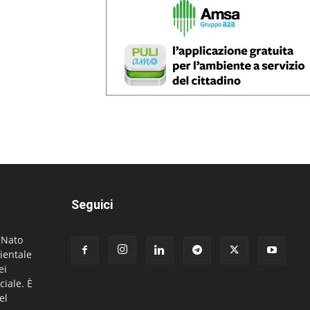
Seguici
. Nato
ientale
ei
ciale. È
el