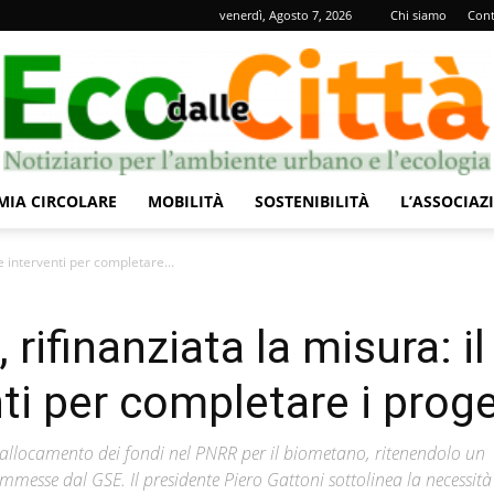
venerdì, Agosto 7, 2026
Chi siamo
Cont
IA CIRCOLARE
MOBILITÀ
SOSTENIBILITÀ
L’ASSOCIAZ
Eco
e interventi per completare...
ifinanziata la misura: il
ti per completare i proge
dalle
 riallocamento dei fondi nel PNRR per il biometano, ritenendolo un
ammesse dal GSE. Il presidente Piero Gattoni sottolinea la necessità