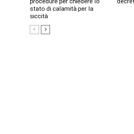
procedure per chiedere lo
decret
stato di calamità per la
siccità