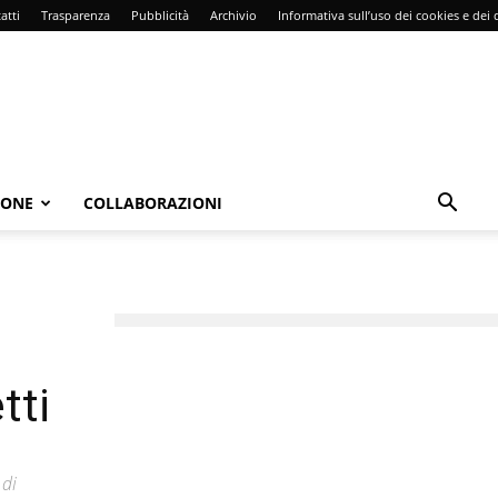
atti
Trasparenza
Pubblicità
Archivio
Informativa sull’uso dei cookies e dei d
IONE
COLLABORAZIONI
tti
 di