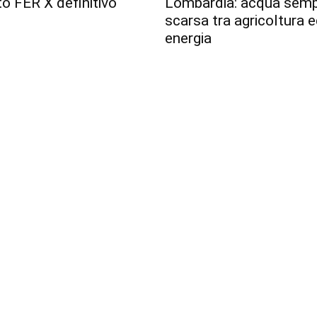
o FER X definitivo
Lombardia: acqua semp
scarsa tra agricoltura 
energia