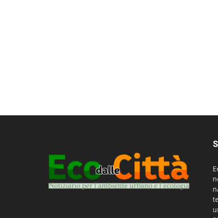
S
E
n
n
t
u