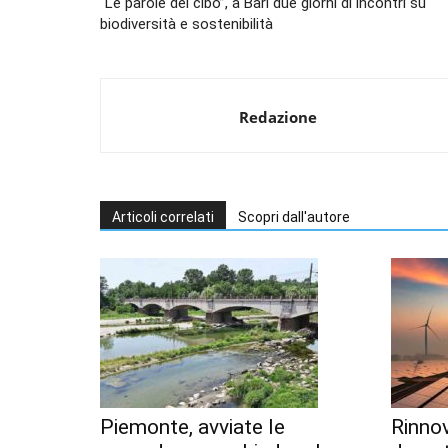
“Le parole del cibo”, a Bari due giorni di incontri su
biodiversità e sostenibilità
Redazione
Articoli correlati
Scopri dall'autore
Piemonte, avviate le
Rinnov