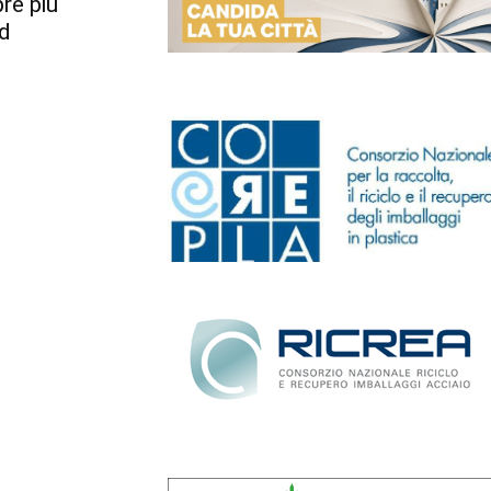
re più
ed