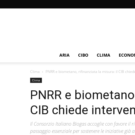
ARIA
CIBO
CLIMA
ECONOM
Clima
PNRR e biometano, rifinanziata la misura: il CIB chied
Clima
PNRR e biometano, r
CIB chiede interven
Il Consorzio Italiano Biogas accoglie con favore il
passaggio essenziale per sostenere le iniziative già 