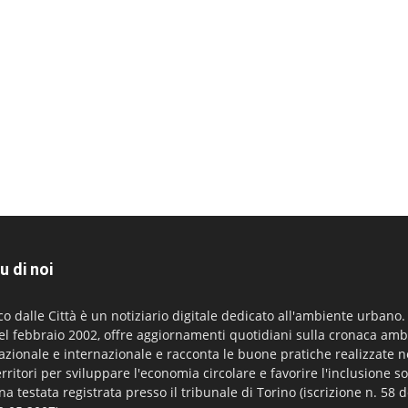
u di noi
co dalle Città è un notiziario digitale dedicato all'ambiente urbano
el febbraio 2002, offre aggiornamenti quotidiani sulla cronaca amb
azionale e internazionale e racconta le buone pratiche realizzate n
erritori per sviluppare l'economia circolare e favorire l'inclusione so
na testata registrata presso il tribunale di Torino (iscrizione n. 58 d