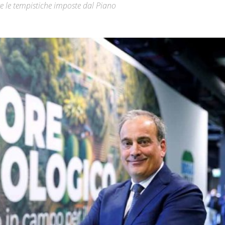
are le tempistiche imposte dal Piano
Città