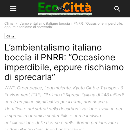
Clima
L’ambientalismo italiano boccia il PNRR: “Occasione imperdibile,
eppure rischiamo di sprecarla”
Clima
L’ambientalismo italiano
boccia il PNRR: “Occasione
imperdibile, eppure rischiamo
di sprecarla”
WWF, Greenpeace, Legambiente, Kyoto Club e Transport &
Environment (T&E): "Il piano di Ripresa italiana di 248 miliardi
non è un piano significativo per il clima; non riesce a
identificare nei settori della decarbonizzazione il volano per
la ripresa economica sostenibile e non è incisivo
nell’allocazione delle risorse e nelle riforme per innovare i
settori pilastro della decarbonizzazione"