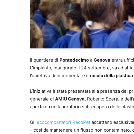
Il quartiere di
Pontedecimo
a
Genova
entra uffic
L’impianto, inaugurato il 24 settembre, va ad affi
l’obiettivo di incrementare il
riciclo della plastica
L’iniziativa è stata presentata alla presenza del 
generale di
AMIU Genova
, Roberto Spera, e del
aperta da un laboratorio sul recupero della plasti
Gli
ecocompattatori RecoPet
accettano esclusiv
– così da mantenere un flusso non contaminato, de