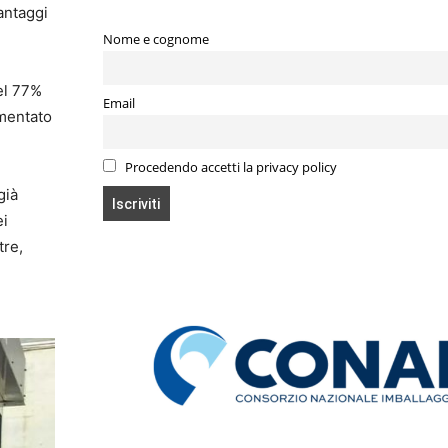
antaggi
Nome e cognome
del 77%
Email
imentato
Procedendo accetti la privacy policy
già
ei
tre,