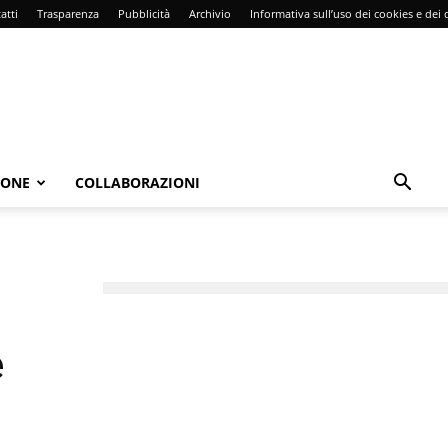
atti
Trasparenza
Pubblicità
Archivio
Informativa sull’uso dei cookies e dei d
IONE
COLLABORAZIONI
e