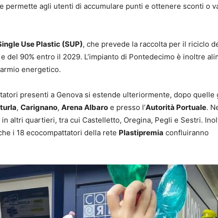
 permette agli utenti di accumulare punti e ottenere sconti o v
Single Use Plastic (SUP)
, che prevede la raccolta per il riciclo 
 e del 90% entro il 2029. L’impianto di Pontedecimo è inoltre al
parmio energetico.
tatori presenti a Genova si estende ulteriormente, dopo quelle 
turla
,
Carignano
,
Arena Albaro
e presso l’
Autorità Portuale
. N
altri quartieri, tra cui Castelletto, Oregina, Pegli e Sestri. Inol
che i 18 ecocompattatori della rete
Plastipremia
confluiranno