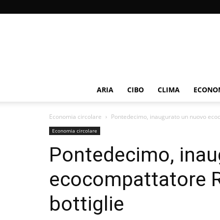
ARIA
CIBO
CLIMA
ECONOM
Economia circolare
Pontedecimo, inaugurato un nuovo ecocom
Economia circolare
Pontedecimo, inau
ecocompattatore Rec
bottiglie