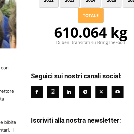
2022
2023
2024
2025
20
TOTALE
610.064 kg
Di beni transitati su BringTheFood
e con
Seguici sui nostri canali social:
rettore
ta
Iscriviti alla nostra newsletter:
e bibite
ari. Il