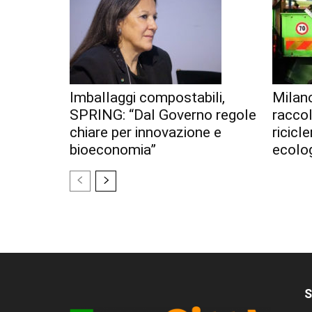
Imballaggi compostabili,
Milan
SPRING: “Dal Governo regole
racco
chiare per innovazione e
ricicl
bioeconomia”
ecolo
S