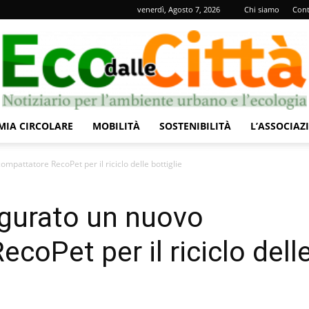
venerdì, Agosto 7, 2026
Chi siamo
Cont
IA CIRCOLARE
MOBILITÀ
SOSTENIBILITÀ
L’ASSOCIAZ
Eco
pattatore RecoPet per il riciclo delle bottiglie
gurato un nuovo
oPet per il riciclo dell
dalle