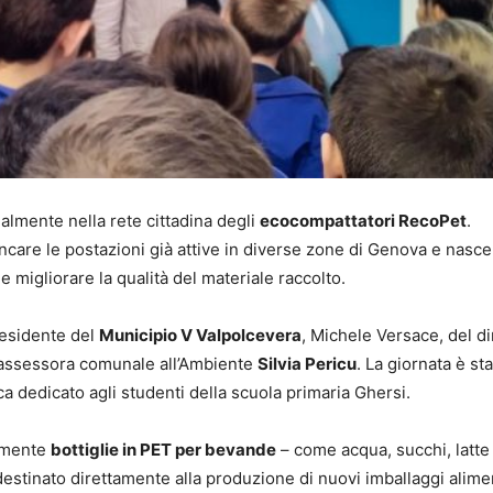
ialmente nella rete cittadina degli
ecocompattatori RecoPet
.
ancare le postazioni già attive in diverse zone di Genova e nasc
e migliorare la qualità del materiale raccolto.
presidente del
Municipio V Valpolcevera
, Michele Versace, del di
l’assessora comunale all’Ambiente
Silvia Pericu
. La giornata è sta
ca dedicato agli studenti della scuola primaria Ghersi.
amente
bottiglie in PET per bevande
– come acqua, succhi, latte 
stinato direttamente alla produzione di nuovi imballaggi aliment