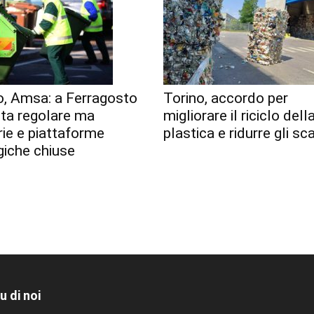
o, Amsa: a Ferragosto
Torino, accordo per
lta regolare ma
migliorare il riciclo dell
erie e piattaforme
plastica e ridurre gli sca
giche chiuse
u di noi