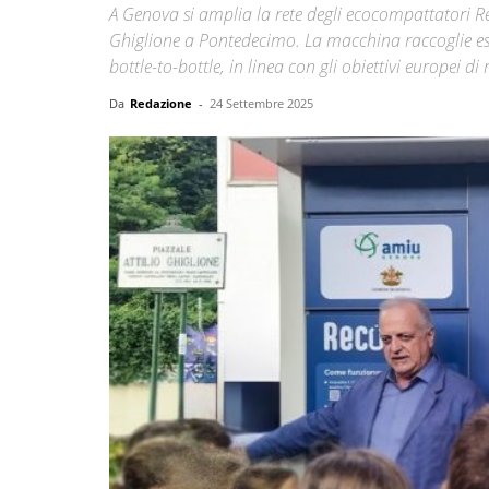
A Genova si amplia la rete degli ecocompattatori Re
Ghiglione a Pontedecimo. La macchina raccoglie escl
bottle-to-bottle, in linea con gli obiettivi europei 
Da
Redazione
-
24 Settembre 2025