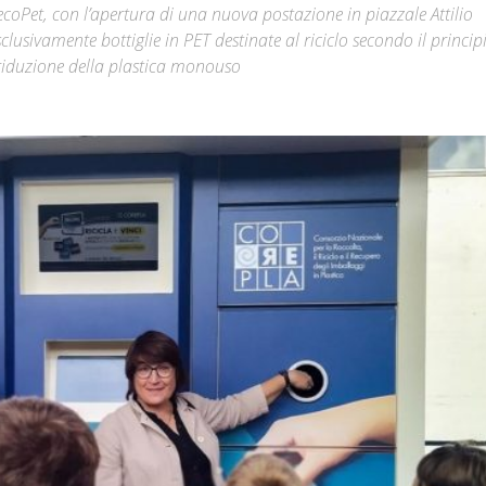
coPet, con l’apertura di una nuova postazione in piazzale Attilio
usivamente bottiglie in PET destinate al riciclo secondo il princip
Città
di riduzione della plastica monouso