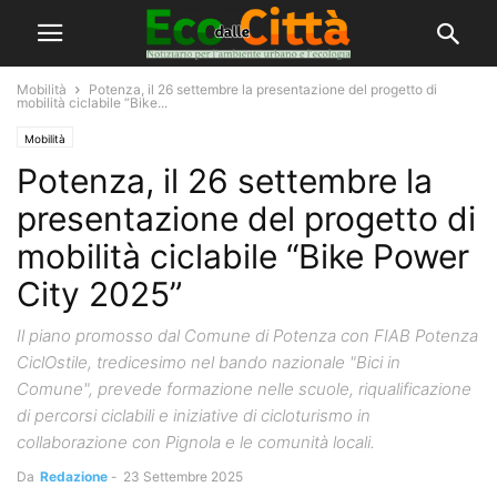
Mobilità
Potenza, il 26 settembre la presentazione del progetto di
mobilità ciclabile “Bike...
Mobilità
Potenza, il 26 settembre la
presentazione del progetto di
mobilità ciclabile “Bike Power
City 2025”
Il piano promosso dal Comune di Potenza con FIAB Potenza
CiclOstile, tredicesimo nel bando nazionale "Bici in
Comune", prevede formazione nelle scuole, riqualificazione
di percorsi ciclabili e iniziative di cicloturismo in
collaborazione con Pignola e le comunità locali.
Da
Redazione
-
23 Settembre 2025