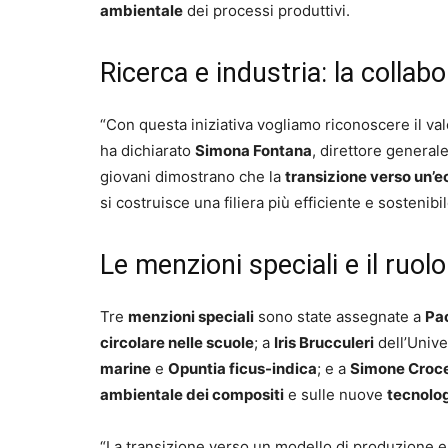
ambientale
dei processi produttivi.
Ricerca e industria: la coll
“Con questa iniziativa vogliamo riconoscere il v
ha dichiarato
Simona Fontana
, direttore general
giovani dimostrano che la
transizione verso un’
si costruisce una filiera più efficiente e sostenibil
Le menzioni speciali e il ruo
Tre
menzioni speciali
sono state assegnate a
Pa
circolare nelle scuole
; a
Iris Brucculeri
dell’Unive
marine
e
Opuntia ficus-indica
; e a
Simone Croce
ambientale dei compositi
e sulle nuove
tecnolog
“La transizione verso un modello di produzione e