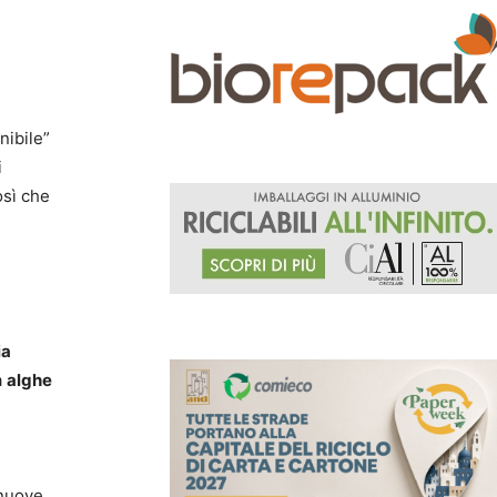
o
nibile”
i
osì che
ia
a
alghe
nuove