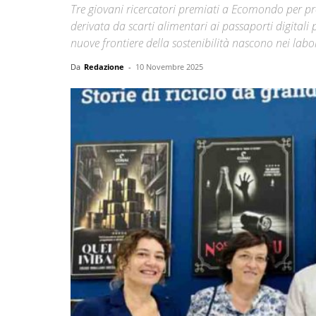
Tre giovani ricercatori premiati a Ecomondo per pro
derivata da scarti alimentari ai passaporti digitali pe
nuove frontiere della sostenibilità nascono nei labor
Da
Redazione
-
10 Novembre 2025