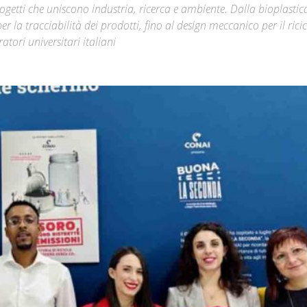
getti che uniscono industria, ricerca e ambiente. Dalla bioplastic
r la tracciabilità dei prodotti, fino al design meccanico per il ricic
Città
atori universitari italiani