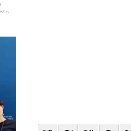
a
lo: le