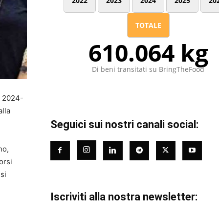
2022
2023
2024
2025
20
TOTALE
610.064 kg
Di beni transitati su BringTheFood
a 2024-
lla
Seguici sui nostri canali social:
no,
orsi
si
Iscriviti alla nostra newsletter: