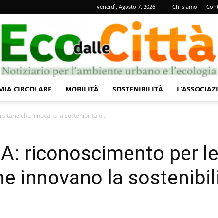
venerdì, Agosto 7, 2026
Chi siamo
Cont
IA CIRCOLARE
MOBILITÀ
SOSTENIBILITÀ
L’ASSOCIAZ
Eco
tarie che innovano la sostenibilità e...
: riconoscimento per l
che innovano la sostenibil
dalle