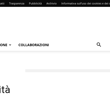
atti
Trasparenza
Pubblicità
Archivio
Informativa sull’uso dei cookies e dei d
IONE
COLLABORAZIONI
e
ità