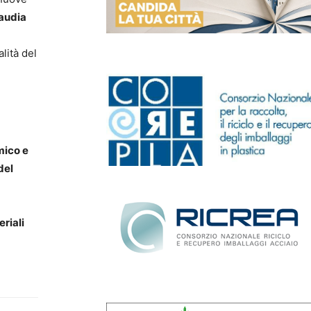
audia
lità del
mico e
del
riali