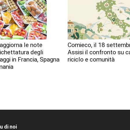
aggiorna le note
Comieco, il 18 settemb
tichettatura degli
Assisi il confronto su c
aggi in Francia, Spagna
riciclo e comunità
mania
u di noi