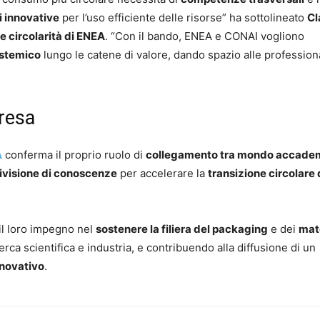
i innovative
per l’uso efficiente delle risorse” ha sottolineato
Cl
e circolarità di ENEA
. “Con il bando, ENEA e CONAI vogliono
istemico
lungo le catene di valore, dando spazio alle professiona
presa
A
conferma il proprio ruolo di
collegamento tra mondo accade
ivisione di conoscenze
per accelerare la
transizione circolare 
 il loro impegno nel
sostenere la filiera del packaging
e dei
mate
erca scientifica e industria, e contribuendo alla diffusione di un
nnovativo
.