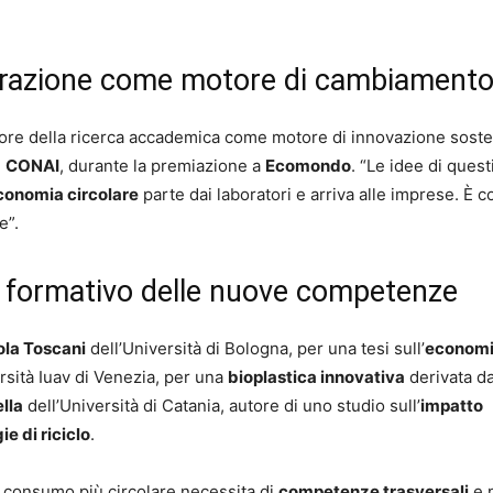
aborazione come motore di cambiament
alore della ricerca accademica come motore di innovazione soste
e
CONAI
, durante la premiazione a
Ecomondo
. “Le idee di quest
economia circolare
parte dai laboratori e arriva alle imprese. È c
e”.
lo formativo delle nuove competenze
ola Toscani
dell’Università di Bologna, per una tesi sull’
econom
rsità Iuav di Venezia, per una
bioplastica innovativa
derivata d
lla
dell’Università di Catania, autore di uno studio sull’
impatto
ie di riciclo
.
 consumo più circolare necessita di
competenze trasversali
e 