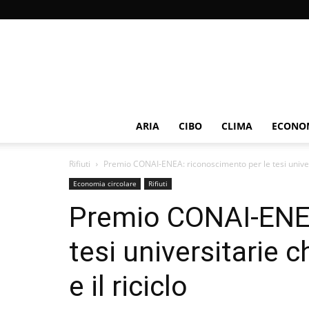
ARIA
CIBO
CLIMA
ECONOM
Rifiuti
Premio CONAI-ENEA: riconoscimento per le tesi universi
Economia circolare
Rifiuti
Premio CONAI-ENEA
tesi universitarie 
e il riciclo