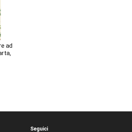
re ad
arta,
Seguici