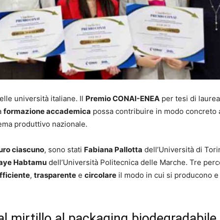
lle università italiane. Il
Premio CONAI-ENEA
per tesi di laure
a
formazione accademica
possa contribuire in modo concreto a
ema produttivo nazionale.
uro ciascuno
, sono stati
Fabiana Pallotta
dell’Università di Tori
aye Habtamu
dell’Università Politecnica delle Marche. Tre perc
fficiente
,
trasparente
e
circolare
il modo in cui si producono e 
dal mirtillo al packaging biodegradabile