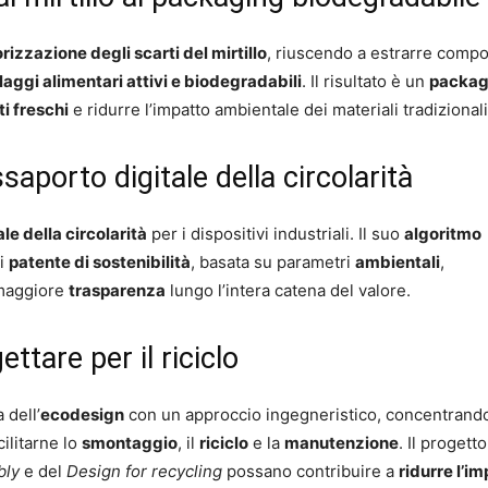
rizzazione degli scarti del mirtillo
, riuscendo a estrarre compo
laggi alimentari attivi e biodegradabili
. Il risultato è un
packag
i freschi
e ridurre l’impatto ambientale dei materiali tradizionali
ssaporto digitale della circolarità
le della circolarità
per i dispositivi industriali. Il suo
algoritmo
di
patente di sostenibilità
, basata su parametri
ambientali
,
 maggiore
trasparenza
lungo l’intera catena del valore.
tare per il riciclo
 dell’
ecodesign
con un approccio ingegneristico, concentrando
ilitarne lo
smontaggio
, il
riciclo
e la
manutenzione
. Il progetto
bly
e del
Design for recycling
possano contribuire a
ridurre l’i