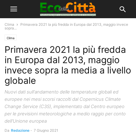
Clima
Primavera 2021 la più fredda in Europa dal 2013, maggio invece
sopra...
Clima
Primavera 2021 la più fredda
in Europa dal 2013, maggio
invece sopra la media a livello
globale
Nuovi dati sull'andamento delle temperature globali ed
europee nei mesi scorsi raccolti dal Copernicus Climate
Change Service (C3S), implementato dal Centro europeo
per le previsioni meteorologiche a medio raggio per conto
dell'Unione europea
Da
Redazione
-
7 Giugno 2021