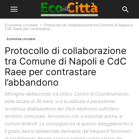
Economia circolare
Protocollo di collaborazione tra Comune di Napoli e
CdC Raee per contrastare...
Economia circolare
Protocollo di collaborazione
tra Comune di Napoli e CdC
Raee per contrastare
l’abbandono
All’origine dell’accordo tra città e Centro di Coordinamento,
della durata di 36 mesi, vi è la radicata e persistente
tendenza all’abbandono dei rifiuti elettronici sull’intero
territorio comunale, fenomeno che si estende anche ai
comuni limitrofi. La conseguenza di questo atteggiamento è
il grave danno ambientale derivante dai frequenti fenomeni
di smaltimento illegale spesso tramite combustione dei