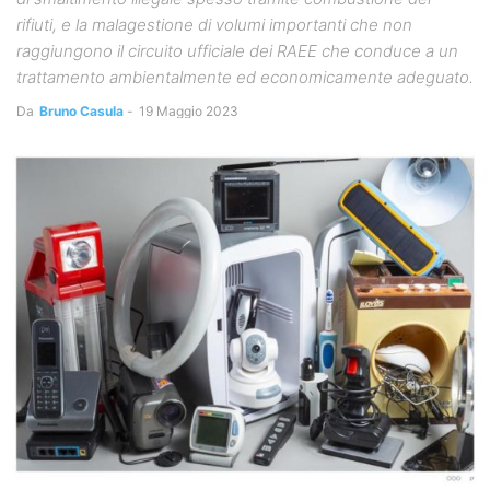
rifiuti, e la malagestione di volumi importanti che non
raggiungono il circuito ufficiale dei RAEE che conduce a un
trattamento ambientalmente ed economicamente adeguato.
Da
Bruno Casula
-
19 Maggio 2023