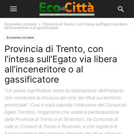
Economia circolare
Provincia di Trento, con l’intesa sull’Egato via libera
all’inceneritore o al gassificatore
Economia circolare
Provincia di Trento, con
l’intesa sull’Egato via libera
all’inceneritore o al
gassificatore
"Un passo significativo verso la realizzazione dell’impianto
che consentirà la chiusura del ciclo dei rifiuti sul territorio
provinciale". Così è stata salutata l’istituzione del Consorzio
Egato Trentino, l'organismo che vedrà la partecipazione
della Provincia di Trento e di 18 territori, tra Comunità di
valle e i Comuni di Trento e Rovereto, e che regolerà le
funzioni relative alla gestione integrata dei rifiuti urbani in