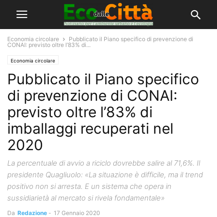
Economia circolare
Pubblicato il Piano specifico di prevenzione di
CONAI: previsto oltre l’83% di...
Economia circolare
Pubblicato il Piano specifico
di prevenzione di CONAI:
previsto oltre l’83% di
imballaggi recuperati nel
2020
La percentuale di avvio a riciclo dovrebbe salire al 71,6%. Il
presidente Quagliuolo: «La situazione è difficile, ma il trend
positivo non si arresta. E un sistema che opera in
sussidiarietà al mercato si rivela fondamentale»
Da
Redazione
-
17 Gennaio 2020