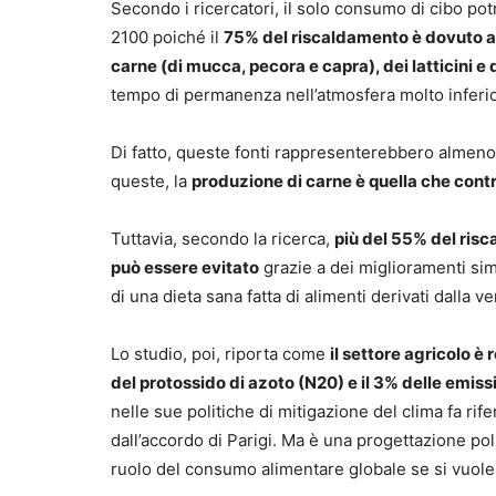
Secondo i ricercatori, il solo consumo di cibo po
2100 poiché il
75% del riscaldamento è dovuto ag
carne (di mucca, pecora e capra), dei latticini e d
tempo di permanenza nell’atmosfera molto inferiore
Di fatto, queste fonti rappresenterebbero almeno 
queste, la
produzione di carne è quella che co
Tuttavia, secondo la ricerca,
più del 55% del risc
può essere evitato
grazie a dei miglioramenti sim
di una dieta sana fatta di alimenti derivati dalla ve
Lo studio, poi, riporta come
il settore agricolo è
del protossido di azoto (N20) e il 3% delle emis
nelle sue politiche di mitigazione del clima fa ri
dall’accordo di Parigi. Ma è una progettazione po
ruolo del consumo alimentare globale se si vuole 