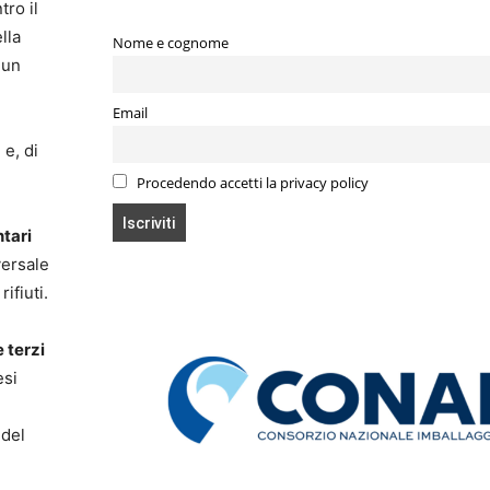
tro il
lla
Nome e cognome
 un
Email
 e, di
Procedendo accetti la privacy policy
ntari
versale
ifiuti.
 terzi
esi
 del