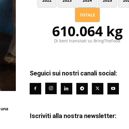
2022
2023
2024
2025
20
TOTALE
610.064 kg
Di beni transitati su BringTheFood
Seguici sui nostri canali social:
 una
Iscriviti alla nostra newsletter: