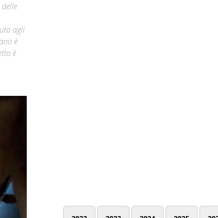
 delle
uto agli
tano è
tto è