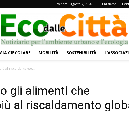
venerdì, Agosto 7, 2026
Chi siamo
Cont
IA CIRCOLARE
MOBILITÀ
SOSTENIBILITÀ
L’ASSOCIAZ
Eco
 più al riscaldamento...
so gli alimenti che
più al riscaldamento glob
dalle