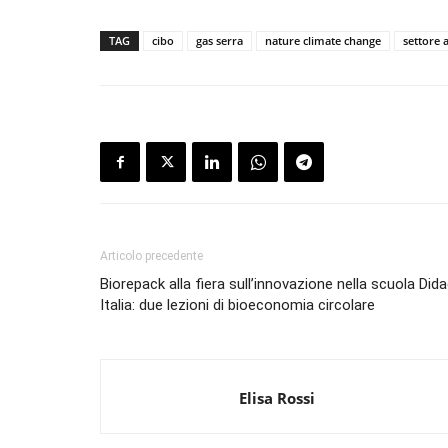
TAG
cibo
gas serra
nature climate change
settore 
Articolo precedente
Biorepack alla fiera sull’innovazione nella scuola Did
Italia: due lezioni di bioeconomia circolare
Elisa Rossi