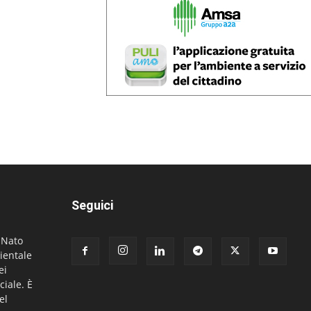
Seguici
. Nato
ientale
ei
ciale. È
el