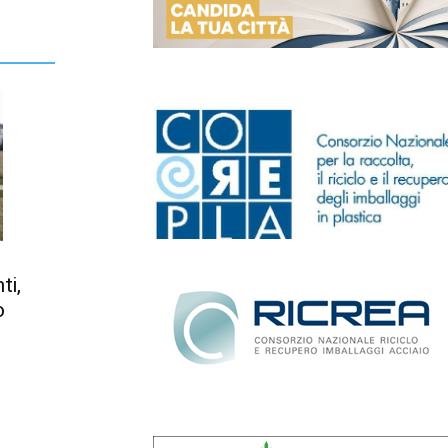
ti,
o