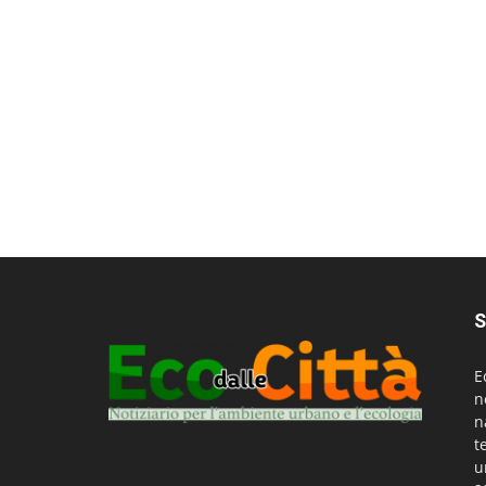
S
E
n
n
t
u