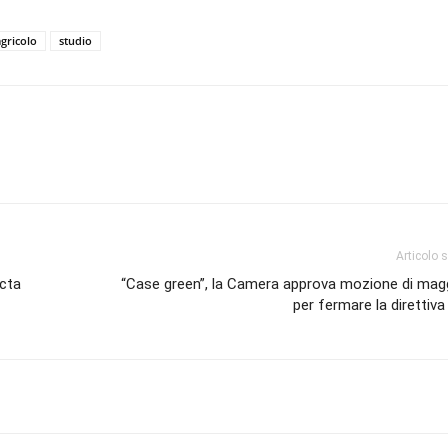
agricolo
studio
Articolo 
acta
“Case green”, la Camera approva mozione di mag
per fermare la direttiv