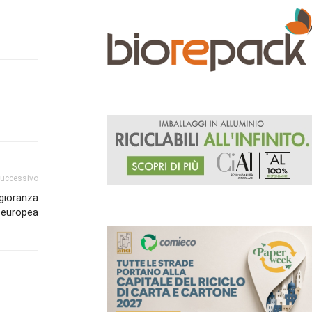
successivo
gioranza
a europea