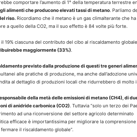
trebbe comportare l’aumento di 1° della temperatura terrestre en
li alimenti che producono elevati tassi di metano
. Parliamo de
el riso.
Ricordiamo che il metano è un gas climalterante che ha
 a quello della CO2, ma il suo effetto è 84 volte più forte.
il 19% ciascuna del contributo del cibo al riscaldamento globale
ntribuirebbe maggiormente (33%)
.
aldamento previsto dalla produzione di questi tre generi alime
ultanei alle pratiche di produzione, ma anche dall’adozione uni
ndita al dettaglio di produzioni locali che ridurrebbero di molto i r
 responsabile della metà delle emissioni di metano (CH4), di due
sioni di anidride carbonica (CO2)
. Tuttavia “solo un terzo dei Pa
ferimento ad una riconversione del settore agricolo determinato
litica efficace è importantissima per migliorare la comprensione
fermare il riscaldamento globale”.