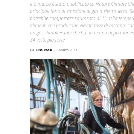
Il 6 marzo è stato pubblicato su Nature Climate C
principali fonti di emissioni di gas a effetto serra. 
potrebbe comportare l'aumento di 1° della temperat
alimenti che producono elevati tassi di metano: car
un gas climalterante che ha un tempo di permanenza
84 volte più forte
Da
Elisa Rossi
-
8 Marzo 2023