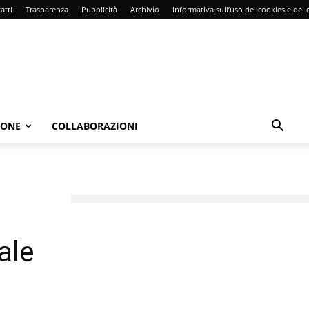
atti
Trasparenza
Pubblicità
Archivio
Informativa sull’uso dei cookies e dei d
IONE
COLLABORAZIONI
ale