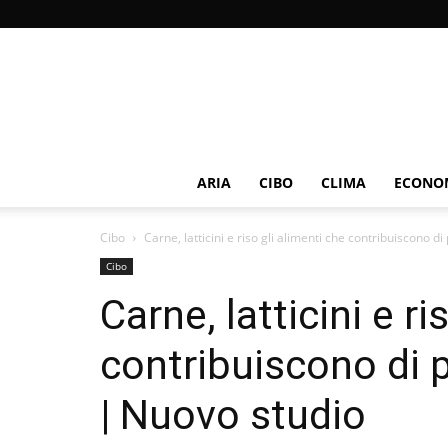
ARIA
CIBO
CLIMA
ECONOM
Cibo
Carne, latticini e riso gli alimenti che contribuiscono di
Cibo
Carne, latticini e ri
contribuiscono di 
| Nuovo studio