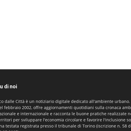
u di noi
co dalle Città è un notiziario digitale dedicato all'ambiente urbano
el febbraio 2002, offre aggiornamenti quotidiani sulla cronaca amb
azionale e internazionale e racconta le buone pratiche realizzate n
erritori per sviluppare l'economia circolare e favorire l'inclusione so
na testata registrata presso il tribunale di Torino (iscrizione n. 58 d