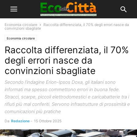
Economia circolare
Raccolta differenziata, il 70% degli errori nasce da
convinzioni sbagliate
Economia circolare
Raccolta differenziata, il 70%
degli errori nasce da
convinzioni sbagliate
Secondo l’indagine Erion-Ipsos Doxa, gli italiani sono
informati ma spesso commettono errori in buona fede.
Stracci, scarpe, piccoli elettrodomestici e caricabatterie tra i
rifiuti più mal conferiti. Servono infrastrutture di prossimità e
comunicazioni più pratiche
Da
Redazione
-
15 Ottobre 2025