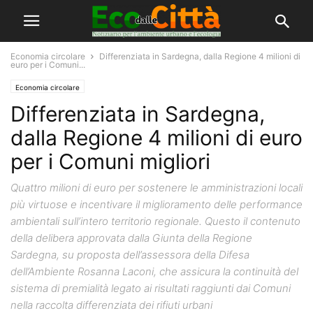
Economia circolare
Differenziata in Sardegna, dalla Regione 4 milioni di
euro per i Comuni...
Economia circolare
Differenziata in Sardegna,
dalla Regione 4 milioni di euro
per i Comuni migliori
Quattro milioni di euro per sostenere le amministrazioni locali
più virtuose e incentivare il miglioramento delle performance
ambientali sull’intero territorio regionale. Questo il contenuto
della delibera approvata dalla Giunta della Regione
Sardegna, su proposta dell’assessora della Difesa
dell’Ambiente Rosanna Laconi, che assicura la continuità del
sistema di premialità legato ai risultati raggiunti dai Comuni
nella raccolta differenziata dei rifiuti urbani