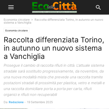
Economia circolare
Raccolta differenziata Torino, in autunno un nuovo
sistema a Vanchiglia
Economia circolare
Raccolta differenziata Torino,
in autunno un nuovo sistema
a Vanchiglia
Prosegue il cambio di raccolta rifiuti in città. L’attuale sistema
stradale sarà sostituito progressivamente, da novembre, da
una nuova modalità mista che prevede una raccolta tramite
postazioni stradali di prossimità per plastica, vetro e metalli e
una raccolta domiciliare porta a porta per carta, rifiuti
organici e rifiuti non recuperabili
Da
Redazione
-
19 Settembre 2025