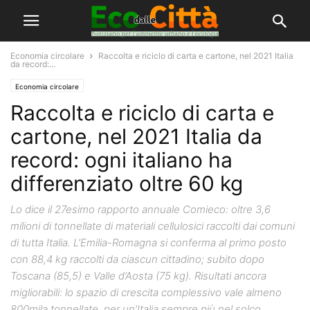
Economia circolare
Raccolta e riciclo di carta e cartone, nel 2021 Italia
da record:...
Economia circolare
Raccolta e riciclo di carta e
cartone, nel 2021 Italia da
record: ogni italiano ha
differenziato oltre 60 kg
Lo dice il 27esimo rapporto annuale Comieco: oltre 3,6
milioni di tonnellate di materiali cellulosici raccolti dai comuni
di tutta Italia. L’Emilia-Romagna si conferma al primo posto
con 88,4 kg raccolti da ciascun cittadino; subito dopo
Toscana (85,5) e Valle d’Aosta (75 kg). Risultati ancora
migliorabili: lo spazio di crescita complessivo vale almeno
800mila tonnellate, per un’Italia sempre più nel solco