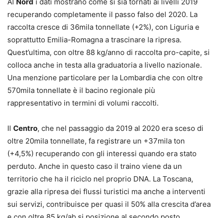
Al
Nord
i dati mostrano come si sia tornati ai livelli 2019
recuperando completamente il passo falso del 2020. La
raccolta cresce di 36mila tonnellate (+2%), con Liguria e
soprattutto Emilia-Romagna a trascinare la ripresa.
Quest’ultima, con oltre 88 kg/anno di raccolta pro-capite, si
colloca anche in testa alla graduatoria a livello nazionale.
Una menzione particolare per la Lombardia che con oltre
570mila tonnellate è il bacino regionale più
rappresentativo in termini di volumi raccolti.
Il
Centro
, che nel passaggio da 2019 al 2020 era sceso di
oltre 20mila tonnellate, fa registrare un +37mila ton
(+4,5%) recuperando con gli interessi quando era stato
perduto. Anche in questo caso il traino viene da un
territorio che ha il riciclo nel proprio DNA. La Toscana,
grazie alla ripresa dei flussi turistici ma anche a interventi
sui servizi, contribuisce per quasi il 50% alla crescita d’area
e con oltre 85 kg/ab si posizione al secondo posto