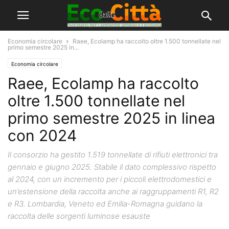
Economia circolare
Raee, Ecolamp ha raccolto oltre 1.500 tonnellate nel
primo semestre 2025 in...
Economia circolare
Raee, Ecolamp ha raccolto
oltre 1.500 tonnellate nel
primo semestre 2025 in linea
con 2024
Il consorzio ha gestito 1.519 tonnellate di rifiuti elettronici tra
gennaio e giugno 2025. Stabile il dato complessivo rispetto
al 2024, con un incremento per i piccoli elettrodomestici e
un’estensione della raccolta anche ai raggruppamenti R1, R2
e R3. Lombardia, Veneto ed Emilia-Romagna guidano la
raccolta delle sorgenti luminose esauste