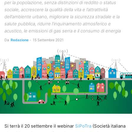
per la popolazione, senza distinzioni di reddito o status
sociale, accrescere la qualità della vita e l’attrattività
dell’ambiente urbano, migliorare la sicurezza stradale e la
salute pubblica, ridurre l’inquinamento atmosferico e
acustico, le emissioni di gas serra e il consumo di energia
Da
Redazione
-
15 Settembre 2021
Si terrà il 20 settembre il webinar
SiPoTra
(Società italiana