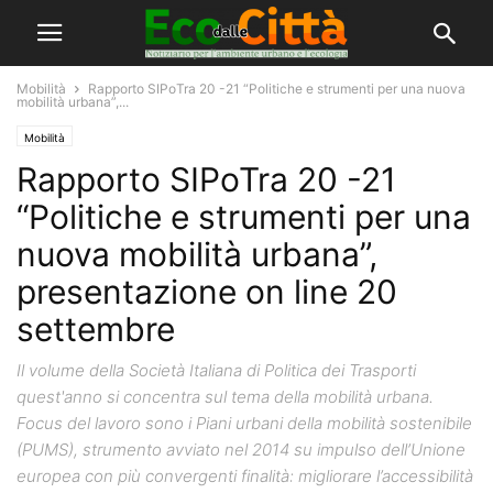
Mobilità
Rapporto SIPoTra 20 -21 “Politiche e strumenti per una nuova
mobilità urbana”,...
Mobilità
Rapporto SIPoTra 20 -21
“Politiche e strumenti per una
nuova mobilità urbana”,
presentazione on line 20
settembre
Il volume della Società Italiana di Politica dei Trasporti
quest'anno si concentra sul tema della mobilità urbana.
Focus del lavoro sono i Piani urbani della mobilità sostenibile
(PUMS), strumento avviato nel 2014 su impulso dell’Unione
europea con più convergenti finalità: migliorare l’accessibilità