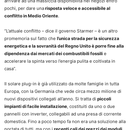
arrivare ad una massiccia disponibilità nei negozi entro
pochi, per dare una
risposta veloce e accessibile al
conflitto in Medio Oriente
.
“L’attuale conflitto – dice il governo Starmer – è un altro
promemoria sul fatto che
l’unica strada per la sicurezza
energetica e la sovranità del Regno Unito è porre fine alla
dipendenza dai mercati dei combustibili fossili
e
accelerare la spinta verso l’energia pulita e coltivata in
casa”.
Il solare plug-in è già utilizzato da molte famiglie in tutta
Europa, con la Germania che vede circa mezzo milione di
nuovi dispositivi collegati all’anno. Si tratta di
piccoli
impianti di facile installazione
, costituiti da uno o due
pannelli con inverter, collegabili ad una presa di corrente
domestica. Fino a poco tempo fa non era una soluzione alla
portata di tutti, ma con i
recenti cali dei prezzi dei moduli