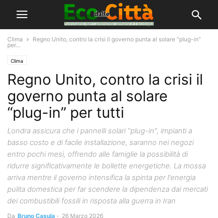
Clima
Regno Unito, contro la crisi il governo punta al solare “plug-in”
per...
Clima
Regno Unito, contro la crisi il
governo punta al solare
“plug-in” per tutti
Londra assicura che i pannelli solari "plug-in", impianti a
basso costo e di facile installazione, saranno nei negozi
entro pochi mesi, offrendo alle famiglie la possibilità di
ridurre significativamente le bollette energetiche. La mossa
arriva mentre il governo intensifica la spinta per l'energia
pulita domestica per far scendere la dipendenza dai mercati
dei combustibili fossili in risposta alla guerra in Iran
Da
Bruno Casula
-
26 Marzo 2026