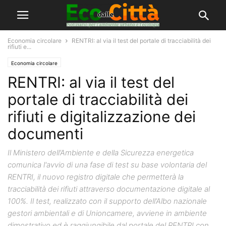
Economia circolare
RENTRI: al via il test del portale di tracciabilità dei
rifiuti e...
Economia circolare
RENTRI: al via il test del
portale di tracciabilità dei
rifiuti e digitalizzazione dei
documenti
Il Ministero dell’Ambiente e della Sicurezza energetica
comunica l'avvio di una fase di test su base volontaria del
RENTRI, il nuovo registro digitale che permetterà la
tracciabilità dei rifiuti attraverso documentazione digitale al
100%. Il test, realizzato con il supporto dell’Albo nazionale
gestori ambientali e di Unioncamere, avviene in ambiente
dimostrativo ed è raggiungibile dal portale del RENTRI con