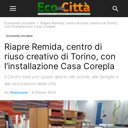
Economia circolare
Riapre Remida, centro di riuso creativo di Torino,
con l’installazione Casa Corepla
Economia circolare
Riapre Remida, centro di
riuso creativo di Torino, con
l’installazione Casa Corepla
Il Centro sarà uno spazio aperto alle scuole, alle famiglie e
alle associazioni della città
Da
Redazione
-
8 Ottobre 2019