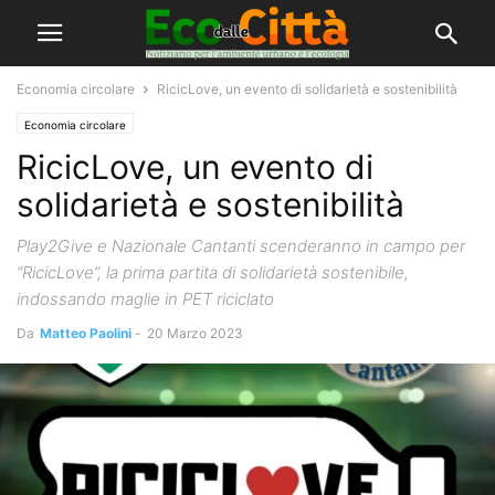
Economia circolare
RicicLove, un evento di solidarietà e sostenibilità
Economia circolare
RicicLove, un evento di
solidarietà e sostenibilità
Play2Give e Nazionale Cantanti scenderanno in campo per
“RicicLove”, la prima partita di solidarietà sostenibile,
indossando maglie in PET riciclato
Da
Matteo Paolini
-
20 Marzo 2023