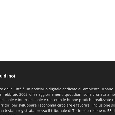
u di noi
co dalle Città è un notiziario digitale dedicato all'ambiente urbano
el febbraio 2002, offre aggiornamenti quotidiani sulla cronaca amb
azionale e internazionale e racconta le buone pratiche realizzate n
erritori per sviluppare l'economia circolare e favorire l'inclusione so
na testata registrata presso il tribunale di Torino (iscrizione n. 58 d