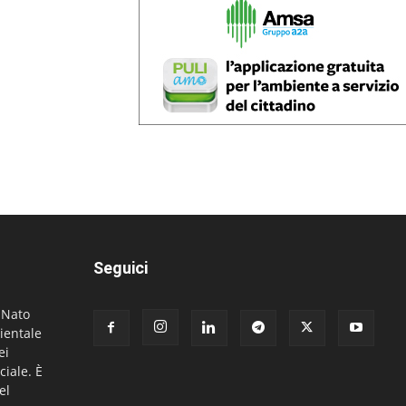
Seguici
. Nato
ientale
ei
ciale. È
el