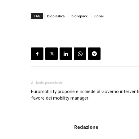
TAG
bioplastica
biorepack
Conai
Articolo precedente
Euromobility propone e richiede al Governo interventi
favore dei mobility manager
Redazione