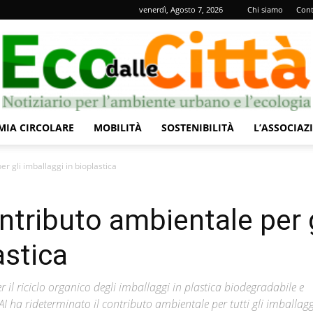
venerdì, Agosto 7, 2026
Chi siamo
Cont
IA CIRCOLARE
MOBILITÀ
SOSTENIBILITÀ
L’ASSOCIAZ
Eco
r gli imballaggi in bioplastica
ntributo ambientale per g
astica
dalle
 il riciclo organico degli imballaggi in plastica biodegradabile e
 ha rideterminato il contributo ambientale per tutti gli imballagg