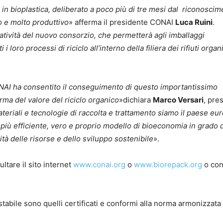
 in bioplastica, deliberato a poco più di tre mesi dal riconosci
so e molto produttivo
» afferma il presidente CONAI
Luca Ruini
.
tività del nuovo consorzio, che permetterà agli imballaggi
 loro processi di riciclo all’interno della filiera dei rifiuti organi
NAI ha consentito il conseguimento di questo importantissimo
erma del valore del riciclo organico
»dichiara
Marco Versari
, pre
ateriali e tecnologie di raccolta e trattamento siamo il paese eu
 più efficiente, vero e proprio modello di bioeconomia in grado 
ità delle risorse e dello sviluppo sostenibile
».
tare il sito internet
www.conai.org
o
www.biorepack.org
o con
stabile sono quelli certificati e conformi alla norma armonizzat