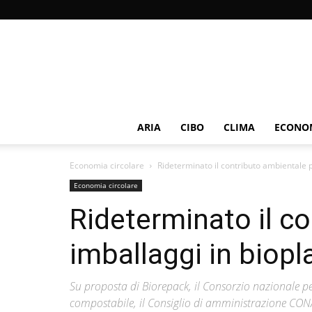
ARIA
CIBO
CLIMA
ECONOM
Economia circolare
Rideterminato il contributo ambientale pe
Economia circolare
Rideterminato il co
imballaggi in biopl
Su proposta di Biorepack, il Consorzio nazionale per
compostabile, il Consiglio di amministrazione CONAI