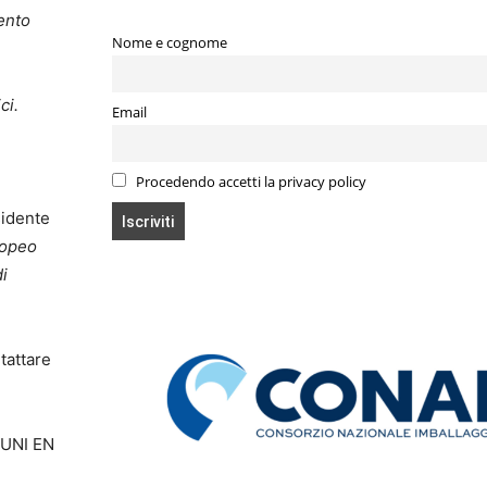
mento
Nome e cognome
ci.
Email
Procedendo accetti la privacy policy
sidente
ropeo
di
tattare
a UNI EN