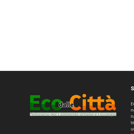
S
E
n
n
t
u