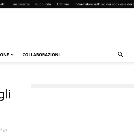
atti
Trasparenza
Pubblicità
Archivio
Informativa sull’uso dei cookies e dei d
IONE
COLLABORAZIONI
li
i in