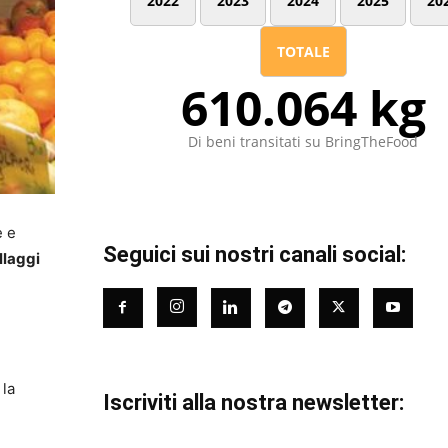
2022
2023
2024
2025
20
TOTALE
610.064 kg
Di beni transitati su BringTheFood
e e
Seguici sui nostri canali social:
llaggi
 la
Iscriviti alla nostra newsletter: