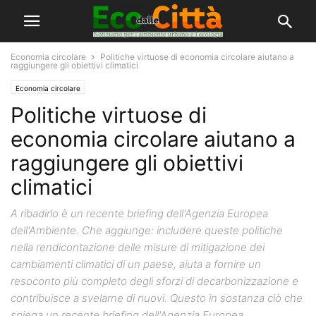
Economia circolare
Politiche virtuose di economia circolare aiutano a
raggiungere gli obiettivi climatici
Economia circolare
Politiche virtuose di
economia circolare aiutano a
raggiungere gli obiettivi
climatici
A ribadirlo è un recente briefing dell'Agenzia Europea
dell'Ambiente. Che aggiunge: includere queste politiche
nella rendicontazione delle misure di mitigazione dei
cambiamenti climatici di un paese, aiuta a fornire un
resoconto più completo degli sforzi di decarbonizzazione e
contribuisce a svelarne di nuovi. Questo in sostanza ciò che
spiega un recente briefing dell'Agenzia Europea