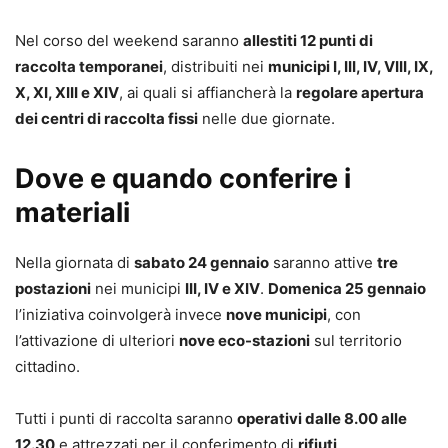
Nel corso del weekend saranno
allestiti 12 punti di
raccolta temporanei
, distribuiti nei
municipi I, III, IV, VIII, IX,
X, XI, XIII e XIV
, ai quali si affiancherà la
regolare apertura
dei centri di raccolta fissi
nelle due giornate.
Dove e quando conferire i
materiali
Nella giornata di
sabato 24 gennaio
saranno attive
tre
postazioni
nei municipi
III, IV e XIV
.
Domenica 25 gennaio
l’iniziativa coinvolgerà invece
nove municipi
, con
l’attivazione di ulteriori
nove eco-stazioni
sul territorio
cittadino.
Tutti i punti di raccolta saranno
operativi dalle 8.00 alle
12.30
e attrezzati per il conferimento di
rifiuti