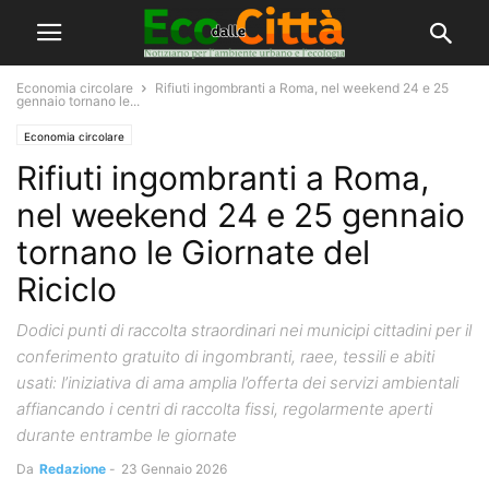
Economia circolare
Rifiuti ingombranti a Roma, nel weekend 24 e 25
gennaio tornano le...
Economia circolare
Rifiuti ingombranti a Roma,
nel weekend 24 e 25 gennaio
tornano le Giornate del
Riciclo
Dodici punti di raccolta straordinari nei municipi cittadini per il
conferimento gratuito di ingombranti, raee, tessili e abiti
usati: l’iniziativa di ama amplia l’offerta dei servizi ambientali
affiancando i centri di raccolta fissi, regolarmente aperti
durante entrambe le giornate
Da
Redazione
-
23 Gennaio 2026