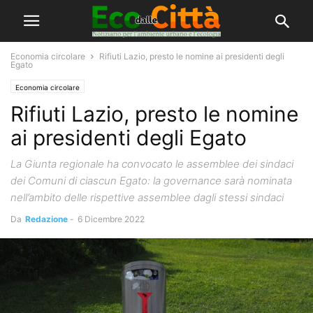
Economia circolare
Rifiuti Lazio, presto le nomine ai presidenti degli
Egato
Economia circolare
Rifiuti Lazio, presto le nomine
ai presidenti degli Egato
La Giunta regionale ha convocato le assemblee dei sindaci
dei Comuni di ciascun Egato: la governance sarà nominata
nell’ambito delle rispettive assemblee dagli stessi sindaci
Da
Redazione
-
6 Dicembre 2022