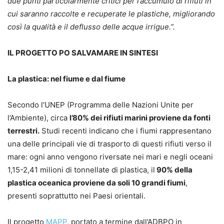
due punti particolarmente critici per l’accumulo di rifiuti in
cui saranno raccolte e recuperate le plastiche, migliorando
così la qualità e il deflusso delle acque irrigue.”.
IL PROGETTO PO SALVAMARE IN SINTESI
La plastica: nel fiume e dal fiume
Secondo l’UNEP (Programma delle Nazioni Unite per
l’Ambiente), circa
l’80% dei rifiuti marini proviene da fonti
terrestri.
Studi recenti indicano che i fiumi rappresentano
una delle principali vie di trasporto di questi rifiuti verso il
mare: ogni anno vengono riversate nei mari e negli oceani
1,15-2,41 milioni di tonnellate di plastica, il
90% della
plastica oceanica proviene da soli 10 grandi fiumi
,
presenti soprattutto nei Paesi orientali.
Il progetto
MAPP
, portato a termine dall’ADBPO in