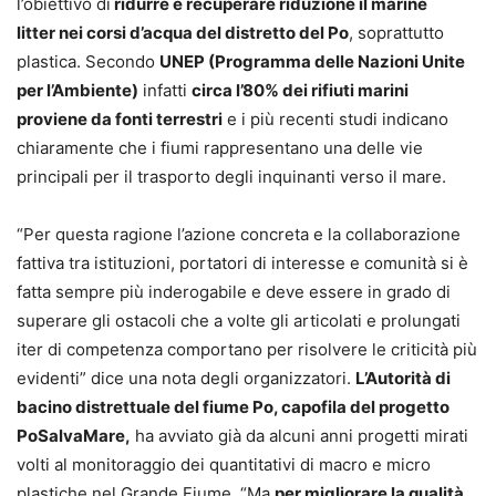
l’obiettivo di
ridurre e recuperare riduzione il marine
litter nei corsi d’acqua del distretto del Po
, soprattutto
plastica. Secondo
UNEP (Programma delle Nazioni Unite
per l’Ambiente)
infatti
circa l’80% dei rifiuti marini
proviene da fonti terrestri
e i più recenti studi indicano
chiaramente che i fiumi rappresentano una delle vie
principali per il trasporto degli inquinanti verso il mare.
“Per questa ragione l’azione concreta e la collaborazione
fattiva tra istituzioni, portatori di interesse e comunità si è
fatta sempre più inderogabile e deve essere in grado di
superare gli ostacoli che a volte gli articolati e prolungati
iter di competenza comportano per risolvere le criticità più
evidenti” dice una nota degli organizzatori.
L’Autorità di
bacino distrettuale del fiume Po, capofila del progetto
PoSalvaMare,
ha avviato già da alcuni anni progetti mirati
volti al monitoraggio dei quantitativi di macro e micro
plastiche nel Grande Fiume. “Ma
per migliorare la qualità