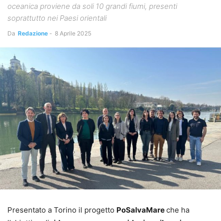
oceanica proviene da soli 10 grandi fiumi, presenti
soprattutto nei Paesi orientali
Da
Redazione
-
8 Aprile 2025
Presentato a Torino il progetto
PoSalvaMare
che ha