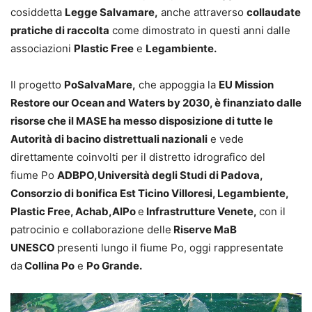
cosiddetta
Legge Salvamare,
anche attraverso
collaudate
pratiche di raccolta
come dimostrato in questi anni dalle
associazioni
Plastic Free
e
Legambiente.
Il progetto
PoSalvaMare,
che appoggia la
EU Mission
Restore our Ocean and Waters by 2030, è finanziato dalle
risorse che il MASE ha messo disposizione di tutte le
Autorità di bacino distrettuali nazionali
e vede
direttamente coinvolti per il distretto idrografico del
fiume Po
ADBPO,
Università degli Studi di Padova,
Consorzio di bonifica Est Ticino Villoresi, Legambiente,
Plastic Free, Achab,
AIPo
e
Infrastrutture Venete,
con il
patrocinio e collaborazione delle
Riserve MaB
UNESCO
presenti lungo il fiume Po, oggi rappresentate
da
Collina Po
e
Po Grande.