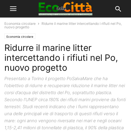
Economia circolare
Ridurre il marine litter intercettando i rifiuti nel Po,
nuovo progetto
Economia circolare
Ridurre il marine litter
intercettando i rifiuti nel Po,
nuovo progetto
Presentato a Torino il progetto PoSalvaMare che ha
l'obiettivo di ridurre e recuperare riduzione il marine litter nei
corsi d’acqua del distretto del Po, soprattutto plastica.
Secondo l’UNEP circa l’80% dei rifiuti marini proviene da fonti
terrestri. Studi recenti indicano che i fiumi rappresentano
una delle principali vie di trasporto di questi rifiuti verso il
mare: ogni anno vengono riversate nei mari e negli oceani
1,15-2,41 milioni di tonnellate di plastica, il 90% della plastica