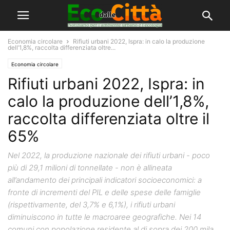
Economia circolare
Rifiuti urbani 2022, Ispra: in calo la produzione
dell’1,8%, raccolta differenziata oltre...
Economia circolare
Rifiuti urbani 2022, Ispra: in
calo la produzione dell’1,8%,
raccolta differenziata oltre il
65%
Nel 2022, la produzione nazionale dei rifiuti urbani - poco
più di 29,1 milioni di tonnellate - non è allineata
all’andamento dei principali indicatori socioeconomici: a
fronte di incrementi del PIL e delle spese delle famiglie
(rispettivamente, del 3,7% e 6,1%), i rifiuti urbani
diminuiscono in tutte le macroaree geografiche. Nei 14
comuni con popolazione residente al di sopra dei 200 mila