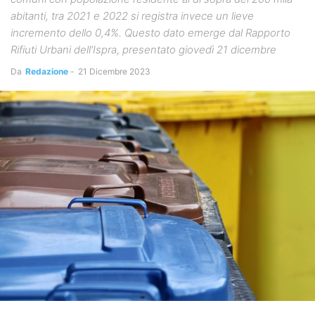
abitanti, tra 2021 e 2022 si registra invece un lieve
incremento dello 0,4%. Questo dato emerge dal Rapporto
Rifiuti Urbani dell’Ispra, presentato giovedì 21 dicembre
Da
Redazione
-
21 Dicembre 2023