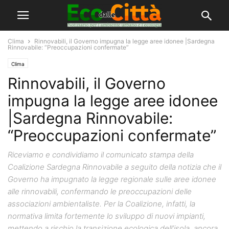
Clima
Rinnovabili, il Governo impugna la legge aree idonee |Sardegna
Rinnovabile: “Preoccupazioni confermate”
Clima
Rinnovabili, il Governo
impugna la legge aree idonee
|Sardegna Rinnovabile:
“Preoccupazioni confermate”
Riceviamo e condividiamo il comunicato stampa della
Coalizione Sardegna Rinnovabile a seguito della notizia che il
Governo ha impugnato la legge regionale sulle aree idonee
alle rinnovabili, confermando le preoccupazioni delle
associazioni ambientaliste. Per la Coalizione, infatti, la
normativa limita fortemente lo sviluppo di nuovi impianti,
mettendo a rischio la transizione ecologica dell’isola, ancora