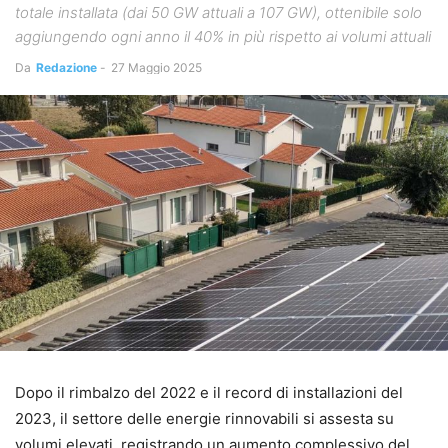
totale installata (dai 50 GW attuali a 107 GW), ottenibile solo
aggiungendo ogni anno il 40% in più rispetto ai volumi attuali
Da
Redazione
-
27 Maggio 2025
Dopo il rimbalzo del 2022 e il record di installazioni del
2023, il settore delle energie rinnovabili si assesta su
volumi elevati, registrando un aumento complessivo del