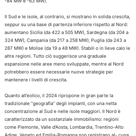
-84 MW e -63 MW).
Il Sud e le isole, al contrario, si mostrano in solida crescita,
seppur su una base di partenza inferiore rispetto al Nord:
aumentano Sicilia (da 422 a 505 MW), Sardegna (da 204 a
324 MW), Campania (da 217 a 258 MW), Puglia (da 243 a
287 MW) e Molise (da 19 a 48 MW). Stabili o in lieve calo le
altre regioni. Tutto ciò suggerisce una graduale
espansione nelle aree meno sviluppate, mentre al Nord
potrebbero essere necessarie nuove strategie per
mantenere i livelli di crescita.
Quanto all’eolico, il 2024 ripropone in gran parte la
tradizionale “geografia” degli impianti, con una netta
concentrazione al Sud e nelle isole maggiori. Il Nord è
caratterizzato da un sostanziale immobilismo: regioni
come Piemonte, Valle d’Aosta, Lombardia, Trentino-Alto
Adige, Veneto ed Emilia-Romagna non registrano al- cuna