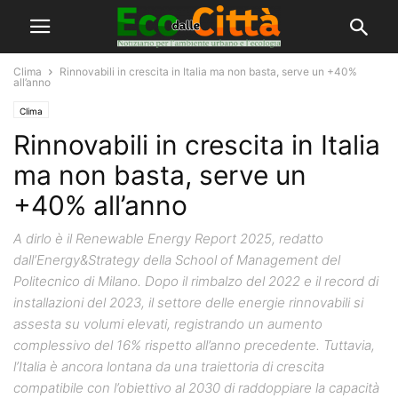
Clima
Rinnovabili in crescita in Italia ma non basta, serve un +40%
all’anno
Clima
Rinnovabili in crescita in Italia
ma non basta, serve un
+40% all’anno
A dirlo è il Renewable Energy Report 2025, redatto
dall’Energy&Strategy della School of Management del
Politecnico di Milano. Dopo il rimbalzo del 2022 e il record di
installazioni del 2023, il settore delle energie rinnovabili si
assesta su volumi elevati, registrando un aumento
complessivo del 16% rispetto all’anno precedente. Tuttavia,
l’Italia è ancora lontana da una traiettoria di crescita
compatibile con l’obiettivo al 2030 di raddoppiare la capacità