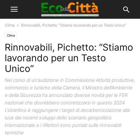
Clima
Rinnovabili, Pichetto: “Stiamo lavorando per un Testo Unico”
Clima
Rinnovabili, Pichetto: “Stiamo
lavorando per un Testo
Unico”
Nel corso di un’audizione in Commissione Attività produttive,
commercio e turismo della Camera, il Ministro dell’Ambiente
e della Sicurezza ha annunciato diverse novità per le FER
nazionali che dovrebbero concretizzarsi in questo 2024.
L'obiettivo è raggiungere i target di decarbonizzazione alla
luce dei recenti sviluppi dello scenario geopolitico
internazionale e i riflettori sono puntati sulle rinnovabili
termiche