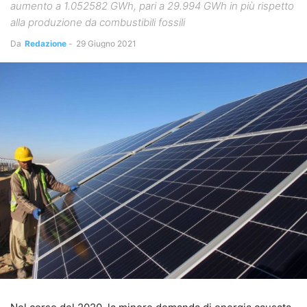
aumento a 1.052582 GWh, pari a 29.994 GWh in più rispetto
alla produzione da combustibili fossili
Da
Redazione
-
29 Giugno 2021