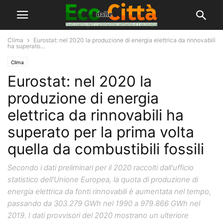
Clima
Eurostat: nel 2020 la produzione di energia elettrica da rinnovabili
ha superato...
Clima
Eurostat: nel 2020 la
produzione di energia
elettrica da rinnovabili ha
superato per la prima volta
quella da combustibili fossili
Secondo i dati preliminari per il 2020 raccolti dall'ufficio
statistico dell'Unione Europea, la quota di produzione di
energia elettrica da fonti rinnovabili è aumentata nel tempo,
passando da 303.279 GWh nel 1990 a 979.866 GWh nel
2019. I dati provvisori del 2020 mostrano un ulteriore