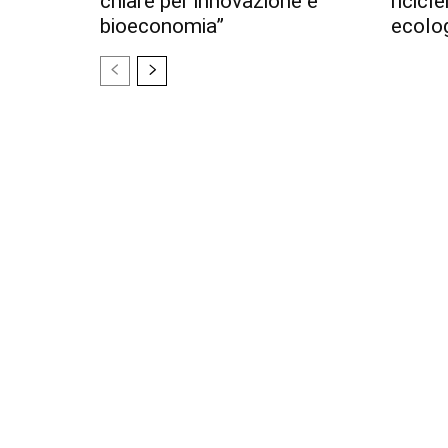
chiare per innovazione e
ricicl
bioeconomia”
ecolo