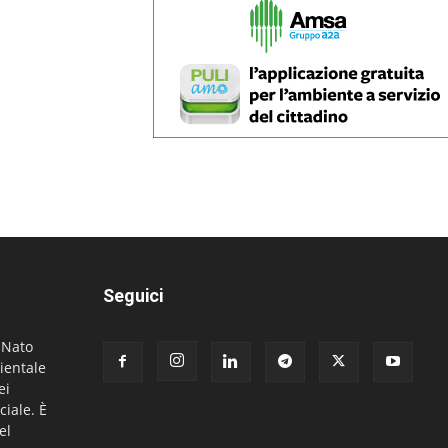
Seguici
. Nato
ientale
ei
ciale. È
el