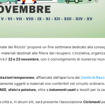
rnate del Riciclo” propone un fine settimana dedicato alla conse
i materiali destinati alle filiere del recupero. L’iniziativa, organiz
errà il
22 e 23 novembre
, con il coinvolgimento di numerosi muni
stazioni temporanee
, affiancate dall’apertura dei
Centri di Racc
tamente oggetti e materiali non conferibili nel circuito ordinario
AEE
,
sfalci e potature
, oltre a
indumenti usati
e tessili per la ca
 città e, in alcuni siti, sarà presente l’associazione
Ciclonauti
pe