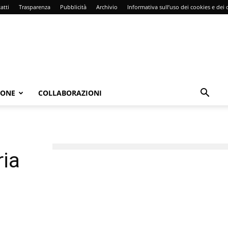
atti
Trasparenza
Pubblicità
Archivio
Informativa sull’uso dei cookies e dei d
IONE
COLLABORAZIONI
ria