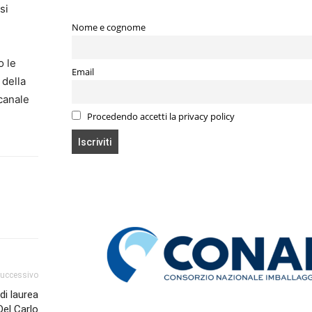
si
Nome e cognome
o le
Email
 della
 canale
Procedendo accetti la privacy policy
successivo
di laurea
Del Carlo