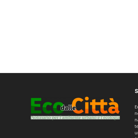
S
E
n
n
t
u