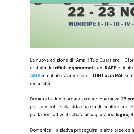
La nuova edizione di “Ama il Tuo Quartiere – Gio
gratuita dei
rifiuti ingombranti
, dei
RAEE
e di altr
AMA
in collaborazione con il
TGR Lazio RAI
, si t
della città.
Durante le due giornate saranno operative
25 po
per consentire alla cittadinanza di smaltire corret
postazioni attive il sabato accoglieranno
legno
,
R
Domenica l’iniziativa proseguirà in altre aree della