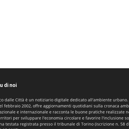
u di noi
co dalle Città è un notiziario digitale dedicato all'ambiente urbano
el febbraio 2002, offre aggiornamenti quotidiani sulla cronaca amb
azionale e internazionale e racconta le buone pratiche realizzate n
erritori per sviluppare l'economia circolare e favorire l'inclusione so
na testata registrata presso il tribunale di Torino (iscrizione n. 58 d