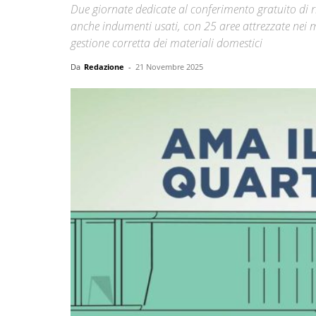
Due giornate dedicate al conferimento gratuito di ri
anche indumenti usati, con 25 aree attrezzate nei m
gestione corretta dei materiali domestici
Da
Redazione
-
21 Novembre 2025