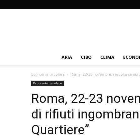
ARIA
CIBO
CLIMA
ECONOM
Economia circolare
Roma, 22-23 novembre, raccolta straordin
Economia circolare
Roma, 22-23 novemb
di rifiuti ingombra
Quartiere”