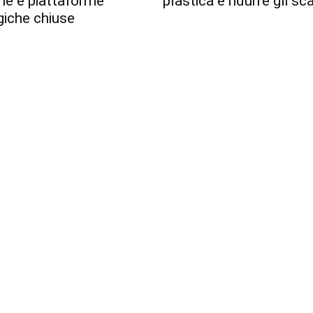
erie e piattaforme
plastica e ridurre gli sca
giche chiuse