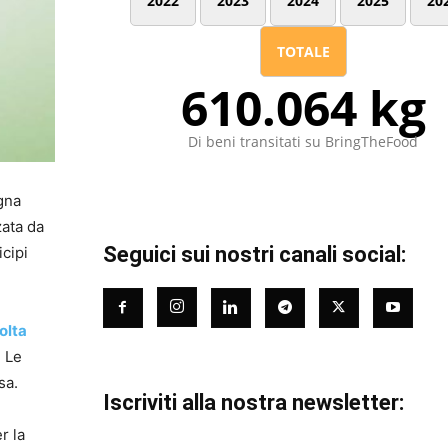
2022
2023
2024
2025
20
TOTALE
610.064 kg
Di beni transitati su BringTheFood
gna
zata da
Seguici sui nostri canali social:
cipi
olta
. Le
sa.
Iscriviti alla nostra newsletter:
r la