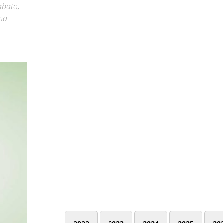
sabato,
una