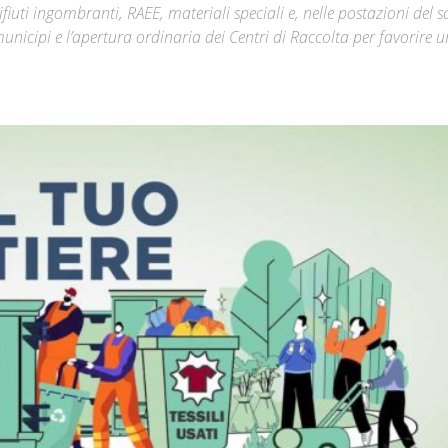
fiuti ingombranti, RAEE, materiali speciali e, nelle postazioni del 
unicipi e l’apertura ordinaria dei Centri di Raccolta per favorire 
Città