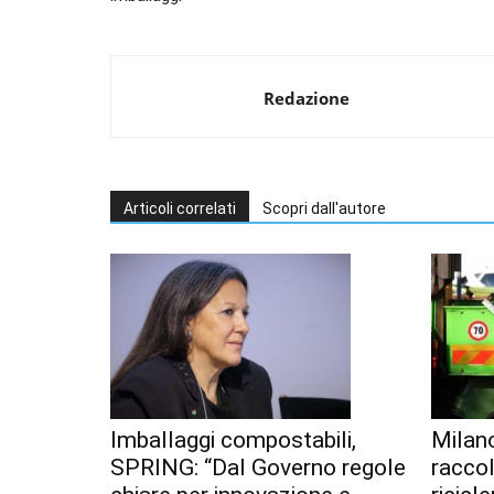
Redazione
Articoli correlati
Scopri dall'autore
Imballaggi compostabili,
Milan
SPRING: “Dal Governo regole
racco