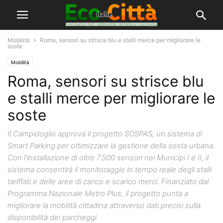
Mobilità
Roma, sensori su strisce blu e stalli merce per migliorare le
soste
Mobilità
Roma, sensori su strisce blu
e stalli merce per migliorare le
soste
Il Campidoglio approva il progetto SOSPAS, un sistema di
Smart Parking per ottimizzare la gestione della sosta urbana.
Con l’installazione di oltre 7.500 sensori nei Municipi I e II, il
sistema consentirà il monitoraggio in tempo reale degli stalli
tariffati e delle aree di carico e scarico merci. Finanziato dal
Programma Nazionale Metro Plus, il progetto punta a
migliorare la mobilità cittadina attraverso dati precisi sulla
disponibilità dei parcheggi