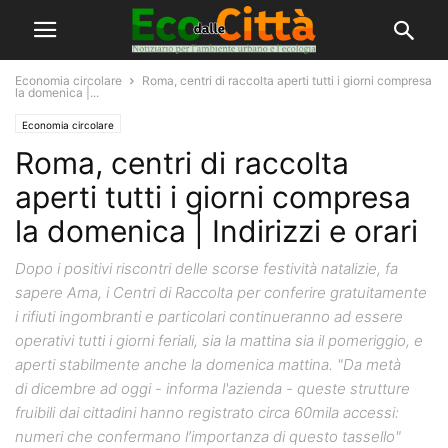
Economia circolare
Roma, centri di raccolta aperti tutti i giorni compresa
la domenica |...
Economia circolare
Roma, centri di raccolta
aperti tutti i giorni compresa
la domenica | Indirizzi e orari
Dopo i positivi riscontri delle scorse festività natalizie, fa
sapere Ama, i Centri di Raccolta per conferire gratuitamente
i rifiuti ingombranti e particolari continueranno ad essere
operativi tutti i giorni feriali, sia la mattina sia il pomeriggio, e
aperti stabilmente anche la domenica mattina. "Da metà
di dicembre ad oggi - informa l'azienda - queste strutture
fruibili dai cittadini hanno registrato circa 60mila accessi:
numeri che confermano l’importanza di questo tassello"