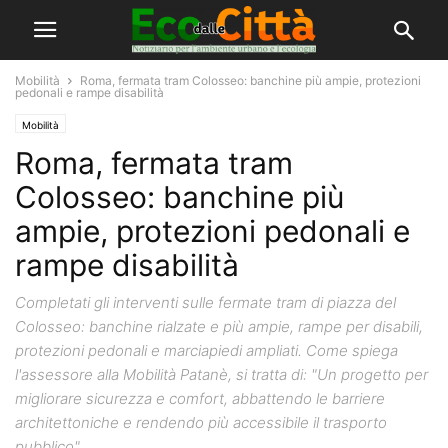
Mobilità
Roma, fermata tram Colosseo: banchine più ampie, protezioni
pedonali e rampe disabilità
Mobilità
Roma, fermata tram
Colosseo: banchine più
ampie, protezioni pedonali e
rampe disabilità
Completati gli interventi sulle fermate tram di piazza del
Colosseo: banchine rialzate e più ampie, rampe per disabili,
protezioni pedonali e marciapiedi ampliati. Come spiega
l'assessore alla Mobilità Patanè, si tratta di: "Un progetto per
migliorare sicurezza e comfort, abbattendo le barriere
architettoniche e rendendo più accessibile il trasporto
pubblico"